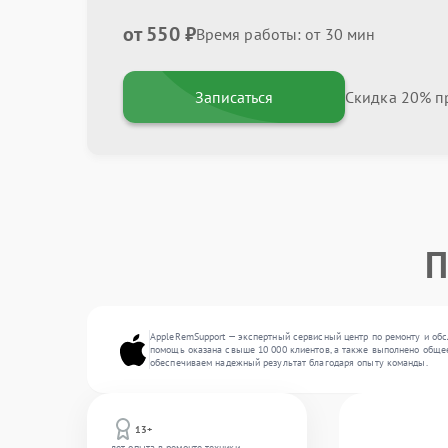
от 550 ₽
Время работы: от 30 мин
Записаться
Скидка 20% пр
П
AppleRemSupport — экспертный сервисный центр по ремонту и обс
помощь оказана свыше 10 000 клиентов, а также выполнено общее 
обеспечиваем надежный результат благодаря опыту команды.
13+
лет опыта в ремонте техники