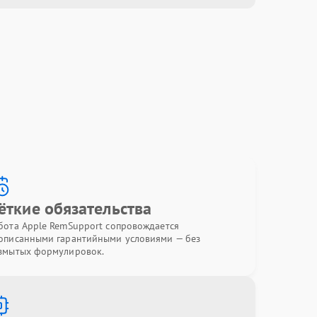
ёткие обязательства
бота Apple RemSupport сопровождается
описанными гарантийными условиями — без
змытых формулировок.