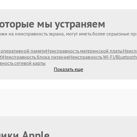
которые мы устраняем
жи на неисправность экрана, могут иметь более серьезные п
оперативной памяти
Неисправность материнской платы
Неисп
t)
Неисправность блока питания
Неисправность Wi-Fi/Bluetoot
ность сетевой карты
Показать еще
ники Apple