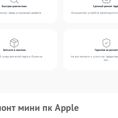
Быстрая диагностика
Срочный ремонт App
ичину перед устранением дефекта.
Большинство устройств ремонтируются 
Запчасти в наличии
Гарантия на ремонт
 склад запчастей Apple в Луганске.
На все запчасти и услуги мы предостав
мес.
монт мини пк Apple