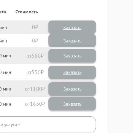
нта
Стоимость
0
Заказать
0
Заказать
550
0
550
0
1100
0
1650
0
се услуги