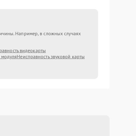
ричины. Например, в сложных случаях
равность видеокарты
h модуля
Неисправность звуковой карты