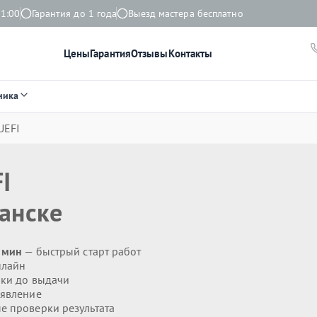
21:00
Гарантия до 1 года
Выезд мастера бесплатно
Цены
Гарантия
Отзывы
Контакты
ника
UEFI
I
анске
0 мин
— быстрый старт работ
нлайн
ики до выдачи
явление
 проверки результата