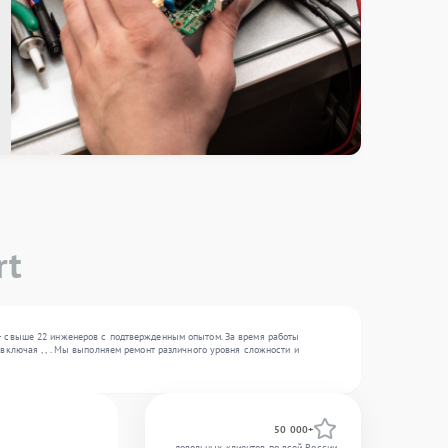
rt
 — свыше 22 инженеров с подтвержденным опытом. За время работы
включая , , . Мы выполняем ремонт различного уровня сложности и
50 000+
довольных клиентов по всей России