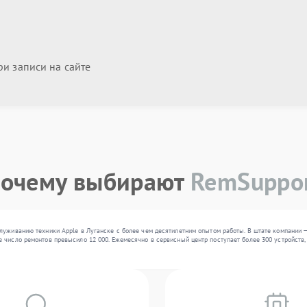
и записи на сайте
очему выбирают
RemSuppo
луживанию техники Apple в Луганске с более чем десятилетним опытом работы. В штате компании
число ремонтов превысило 12 000. Ежемесячно в сервисный центр поступает более 300 устройств, 