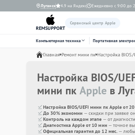
Луганск
4.9 на Яндекс
Ежедневно с 9:00 до 
Сервисный центр Apple
REMSUPPORT
Компьютерная техника
Портативная электро
Главная
Ремонт мини пк
Настройка BIOS/
Настройка BIOS/UEF
мини пк
Apple
в Луг
Настройка BIOS/UEFI мини пк Apple от 2
До 30% экономии
— скидки при заявке о
Контроль на каждом этапе
— от диагност
Диагностика Apple от 10 мин
— точное вы
Официальная гарантия до 12 мес.
— любые