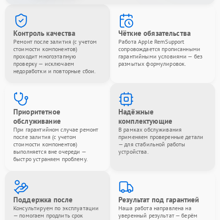
Контроль качества
Чёткие обязательства
Ремонт после залития (с учетом
Работа Apple RemSupport
стоимости компонентов)
сопровождается прописанными
проходит многоэтапную
гарантийными условиями — без
проверку — исключаем
размытых формулировок.
недоработки и повторные сбои.
Приоритетное
Надёжные
обслуживание
комплектующие
При гарантийном случае ремонт
В рамках обслуживания
после залития (с учетом
применяем проверенные детали
стоимости компонентов)
— для стабильной работы
выполняется вне очереди —
устройства.
быстро устраняем проблему.
Поддержка после
Результат под гарантией
Консультируем по эксплуатации
Наша работа направлена на
— помогаем продлить срок
уверенный результат — берём