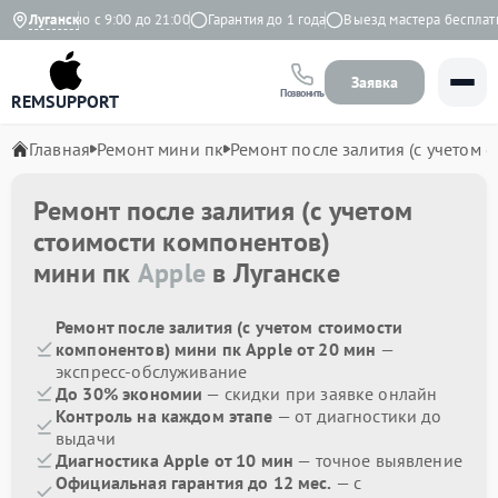
Ежедневно с 9:00 до 21:00
Луганск
Гарантия до 1 года
Выезд мастера бесплатно
Заявка
Позвонить
REMSUPPORT
Главная
Ремонт мини пк
Ремонт после залития (с учетом 
Ремонт после залития (с учетом
стоимости компонентов)
мини пк
Apple
в Луганске
Ремонт после залития (с учетом стоимости
компонентов) мини пк Apple от 20 мин
—
экспресс-обслуживание
До 30% экономии
— скидки при заявке онлайн
Контроль на каждом этапе
— от диагностики до
выдачи
Диагностика Apple от 10 мин
— точное выявление
Официальная гарантия до 12 мес.
— с