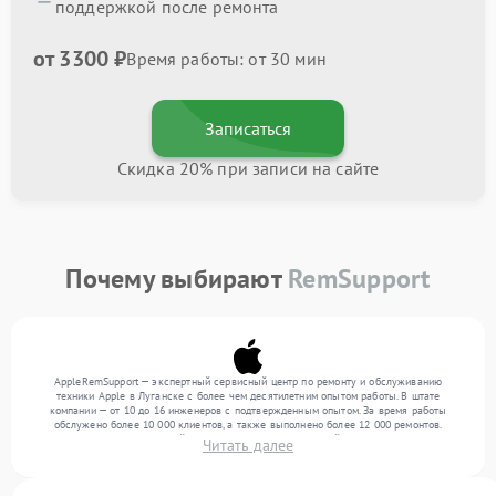
поддержкой после ремонта
от 3300 ₽
Время работы: от 30 мин
Записаться
Скидка 20% при записи на сайте
Почему выбирают
RemSupport
AppleRemSupport — экспертный сервисный центр по ремонту и обслуживанию
техники Apple в Луганске с более чем десятилетним опытом работы. В штате
компании — от 10 до 16 инженеров с подтвержденным опытом. За время работы
обслужено более 10 000 клиентов, а также выполнено более 12 000 ремонтов.
Ежемесячно в сервисный центр поступает от 300 устройств, включая , , . Мы
Читать далее
устраняем поломки любой сложности и обеспечиваем надежный результат благодаря
квалификации мастеров.