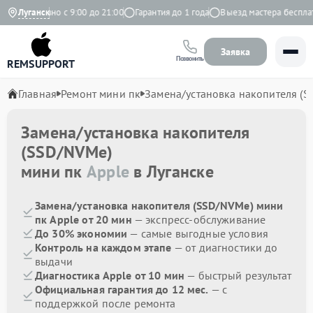
Ежедневно с 9:00 до 21:00
Луганск
Гарантия до 1 года
Выезд мастера бесплатн
Заявка
Позвонить
REMSUPPORT
Главная
Ремонт мини пк
Замена/установка накопителя (
Замена/установка накопителя
(SSD/NVMe)
мини пк
Apple
в Луганске
Замена/установка накопителя (SSD/NVMe) мини
пк Apple от 20 мин
— экспресс-обслуживание
До 30% экономии
— самые выгодные условия
Контроль на каждом этапе
— от диагностики до
выдачи
Диагностика Apple от 10 мин
— быстрый результат
Официальная гарантия до 12 мес.
— с
поддержкой после ремонта