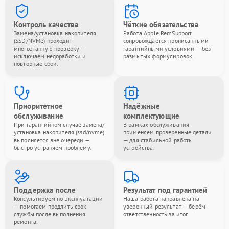
Контроль качества
Чёткие обязательства
Замена/установка накопителя
Работа Apple RemSupport
(SSD/NVMe) проходит
сопровождается прописанными
многоэтапную проверку —
гарантийными условиями — без
исключаем недоработки и
размытых формулировок.
повторные сбои.
Приоритетное
Надёжные
обслуживание
комплектующие
При гарантийном случае замена/
В рамках обслуживания
установка накопителя (ssd/nvme)
применяем проверенные детали
выполняется вне очереди —
— для стабильной работы
быстро устраняем проблему.
устройства.
Поддержка после
Результат под гарантией
Консультируем по эксплуатации
Наша работа направлена на
— помогаем продлить срок
уверенный результат — берём
службы после выполнения
ответственность за итог.
ремонта.