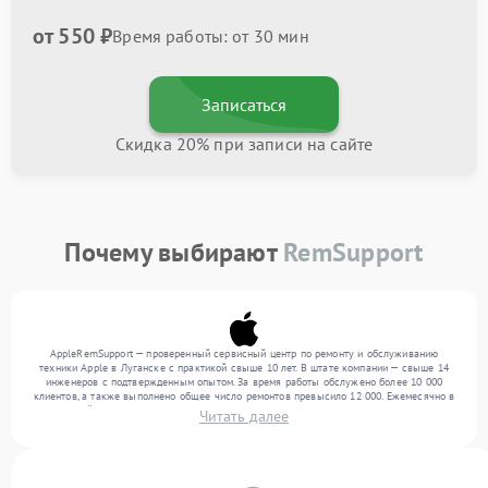
от 550 ₽
Время работы: от 30 мин
Записаться
Скидка 20% при записи на сайте
Почему выбирают
RemSupport
AppleRemSupport — проверенный сервисный центр по ремонту и обслуживанию
техники Apple в Луганске с практикой свыше 10 лет. В штате компании — свыше 14
инженеров с подтвержденным опытом. За время работы обслужено более 10 000
клиентов, а также выполнено общее число ремонтов превысило 12 000. Ежемесячно в
сервисный центр поступает свыше 300 единиц техники, включая , , . Мы работаем с
Читать далее
широким спектром неисправностей и поддерживаем высокий стандарт качества
благодаря квалификации мастеров.