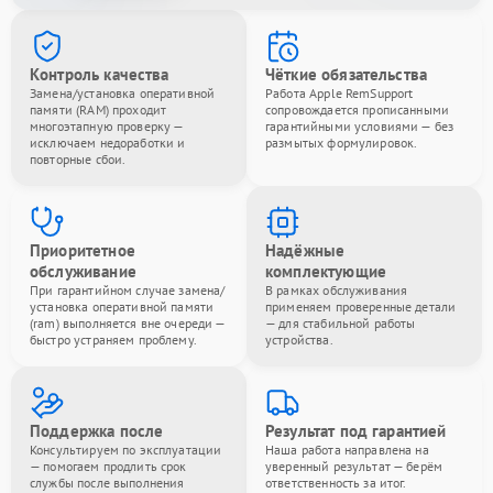
Контроль качества
Чёткие обязательства
Замена/установка оперативной
Работа Apple RemSupport
памяти (RAM) проходит
сопровождается прописанными
многоэтапную проверку —
гарантийными условиями — без
исключаем недоработки и
размытых формулировок.
повторные сбои.
Приоритетное
Надёжные
обслуживание
комплектующие
При гарантийном случае замена/
В рамках обслуживания
установка оперативной памяти
применяем проверенные детали
(ram) выполняется вне очереди —
— для стабильной работы
быстро устраняем проблему.
устройства.
Поддержка после
Результат под гарантией
Консультируем по эксплуатации
Наша работа направлена на
— помогаем продлить срок
уверенный результат — берём
службы после выполнения
ответственность за итог.