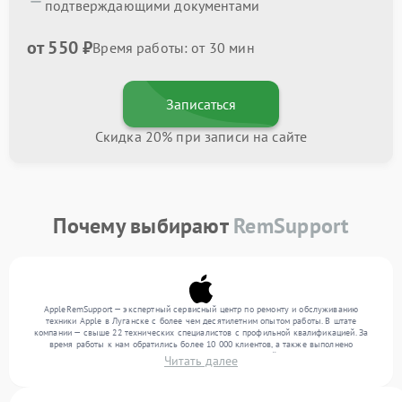
подтверждающими документами
от 550 ₽
Время работы: от 30 мин
Записаться
Скидка 20% при записи на сайте
Почему выбирают
RemSupport
AppleRemSupport — экспертный сервисный центр по ремонту и обслуживанию
техники Apple в Луганске с более чем десятилетним опытом работы. В штате
компании — свыше 22 технических специалистов с профильной квалификацией. За
время работы к нам обратились более 10 000 клиентов, а также выполнено
выполнено более 12 000 ремонтов. Ежемесячно в сервисный центр поступает более
Читать далее
300 устройств, включая , , . Мы работаем с широким спектром неисправностей и
гарантируем высокое качество обслуживания благодаря отлаженным процессам
ремонта.