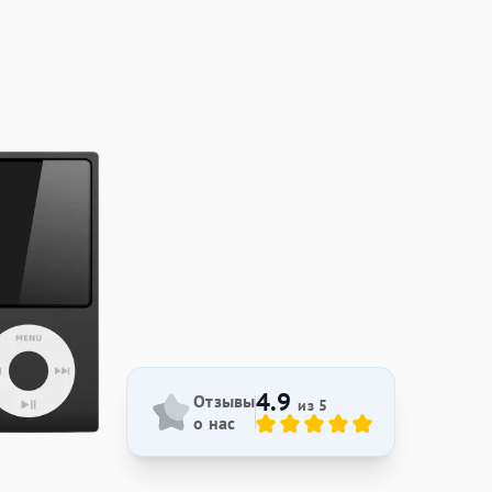
4.9
Отзывы
из 5
о нас