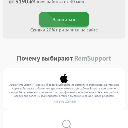
от 3190 ₽
Время работы: от 30 мин
Записаться
Скидка 20% при записи на сайте
Почему выбирают
RemSupport
AppleRemSupport — надежный сервисный центр по ремонту и обслуживанию техники
Apple в Луганске с более чем десятилетним опытом работы. В штате компании —
свыше 14 технических специалистов с профильной квалификацией. За время работы
обслужено более 10 000 клиентов, а также выполнено общее число ремонтов
превысило 12 000. Ежемесячно в сервисный центр поступает более 300 обращений,
Читать далее
включая , , . Мы выполняем ремонт различного уровня сложности и гарантируем
высокое качество обслуживания благодаря отлаженным процессам ремонта.