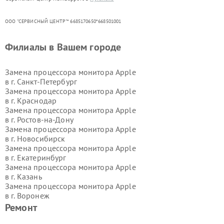
ООО "СЕРВИСНЫЙ ЦЕНТР"* 6685170650*668501001
Филиалы в Вашем городе
Замена процессора монитора Apple
в г.
Санкт-Петербург
Замена процессора монитора Apple
в г.
Краснодар
Замена процессора монитора Apple
в г.
Ростов-на-Дону
Замена процессора монитора Apple
в г.
Новосибирск
Замена процессора монитора Apple
в г.
Екатеринбург
Замена процессора монитора Apple
в г.
Казань
Замена процессора монитора Apple
в г.
Воронеж
Замена процессора монитора Apple
Ремонт
в г.
Волгоград