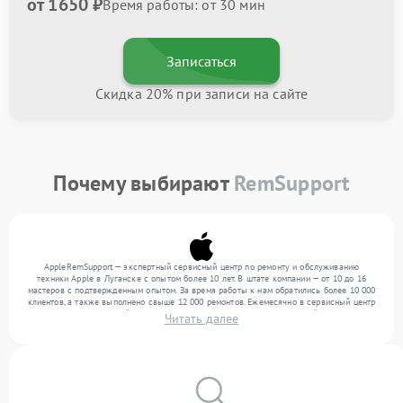
от 1650 ₽
Время работы: от 30 мин
Записаться
Скидка 20% при записи на сайте
Почему выбирают
RemSupport
AppleRemSupport — экспертный сервисный центр по ремонту и обслуживанию
техники Apple в Луганске с опытом более 10 лет. В штате компании — от 10 до 16
мастеров с подтвержденным опытом. За время работы к нам обратились более 10 000
клиентов, а также выполнено свыше 12 000 ремонтов. Ежемесячно в сервисный центр
поступает от 300 устройств, включая , , . Мы устраняем поломки любой сложности и
Читать далее
поддерживаем высокий стандарт качества благодаря квалификации мастеров.