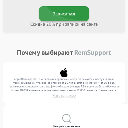
Записаться
Скидка 20% при записи на сайте
Почему выбирают
RemSupport
AppleRemSupport — экспертный сервисный центр по ремонту и обслуживанию
техники Apple в Луганске со стажем от 10 лет. В штате компании — от 10 до 16
технических специалистов с профильной квалификацией. За время работы обслужено
более 10 000 клиентов, а также выполнено свыше 12 000 ремонтов. Ежемесячно в
сервисный центр поступает от 300 устройств, включая , , . Мы работаем с широким
Читать далее
спектром неисправностей и гарантируем высокое качество обслуживания благодаря
использованию современного оборудования.
Быстрая диагностика