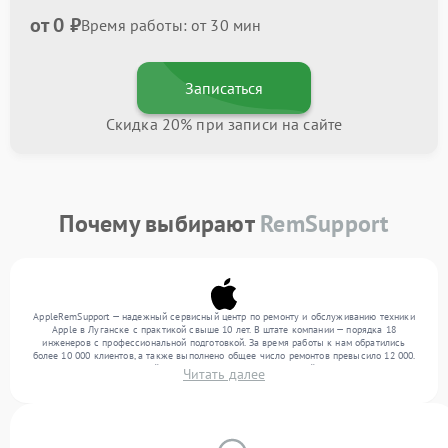
от 0 ₽
Время работы: от 30 мин
Записаться
Скидка 20% при записи на сайте
Почему выбирают
RemSupport
AppleRemSupport — надежный сервисный центр по ремонту и обслуживанию техники
Apple в Луганске с практикой свыше 10 лет. В штате компании — порядка 18
инженеров с профессиональной подготовкой. За время работы к нам обратились
более 10 000 клиентов, а также выполнено общее число ремонтов превысило 12 000.
Ежемесячно в сервисный центр поступает более 300 устройств, включая , , . Мы
Читать далее
беремся за задачи любой сложности и поддерживаем высокий стандарт качества
благодаря использованию современного оборудования.