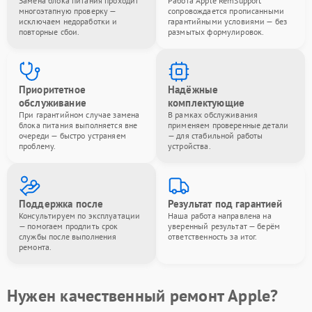
Замена блока питания проходит
Работа Apple RemSupport
многоэтапную проверку —
сопровождается прописанными
исключаем недоработки и
гарантийными условиями — без
повторные сбои.
размытых формулировок.
Приоритетное
Надёжные
обслуживание
комплектующие
При гарантийном случае замена
В рамках обслуживания
блока питания выполняется вне
применяем проверенные детали
очереди — быстро устраняем
— для стабильной работы
проблему.
устройства.
Поддержка после
Результат под гарантией
Консультируем по эксплуатации
Наша работа направлена на
— помогаем продлить срок
уверенный результат — берём
службы после выполнения
ответственность за итог.
ремонта.
Нужен качественный ремонт Apple?