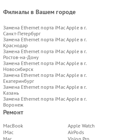
Филиалы в Вашем городе
Замена Ethernet порта iMac Apple в г.
Санкт-Петербург
Замена Ethernet порта iMac Apple в г.
Краснодар
Замена Ethernet порта iMac Apple в г.
Ростов-на-Дону
Замена Ethernet порта iMac Apple в г.
Новосибирск
Замена Ethernet порта iMac Apple в г.
Екатеринбург
Замена Ethernet порта iMac Apple в г.
Казань
Замена Ethernet порта iMac Apple в г.
Воронеж
Замена Ethernet порта iMac Apple в г.
Ремонт
Волгоград
Замена Ethernet порта iMac Apple в г.
MacBook
Apple Watch
Самара
IMac
AirPods
Замена Ethernet порта iMac Apple в г.
Mac
Vision Pro