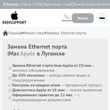
жедневно с 9:00 до 21:00
Луганск
Гарантия до 1 года
Выезд мастера бесплатно
Заявка
Позвонить
REMSUPPORT
Главная
Ремонт imac
Замена Ethernet порта
Замена Ethernet порта
iMac
Apple
в Луганске
Замена Ethernet порта imac Apple от 20 мин
—
экспресс-обслуживание
До 30% экономии
— всегда свежие акции и
спецпредложения
Контроль на каждом этапе
— прозрачный процесс
Диагностика Apple от 10 мин
— точное выявление
Официальная гарантия до 12 мес.
— с
подтверждающими документами