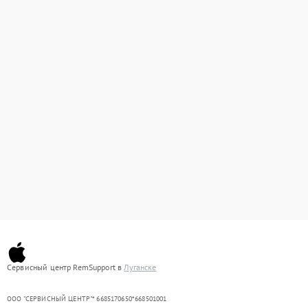
Сервисный центр RemSupport в
Луганске
ООО "СЕРВИСНЫЙ ЦЕНТР"* 6685170650*668501001