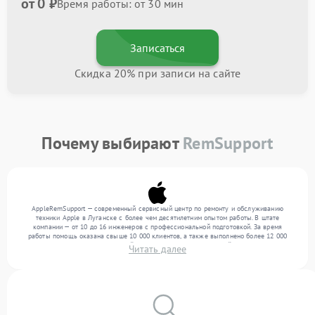
от 0 ₽
Время работы: от 30 мин
Записаться
Скидка 20% при записи на сайте
Почему выбирают
RemSupport
AppleRemSupport — современный сервисный центр по ремонту и обслуживанию
техники Apple в Луганске с более чем десятилетним опытом работы. В штате
компании — от 10 до 16 инженеров с профессиональной подготовкой. За время
работы помощь оказана свыше 10 000 клиентов, а также выполнено более 12 000
ремонтов. Ежемесячно в сервисный центр поступает от 300 устройств, включая , , . Мы
Читать далее
выполняем ремонт различного уровня сложности и поддерживаем высокий стандарт
качества благодаря использованию современного оборудования.