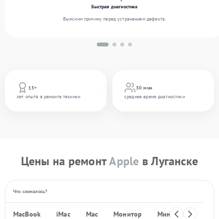
Быстрая диагностика
Выясним причину перед устранением дефекта.
13+
30 мин
лет опыта в ремонте техники
среднее время диагностики
Цены на ремонт
Apple
в Луганске
Что сломалось?
MacBook
iMac
Mac
Монитор
Мини ПК
iPho