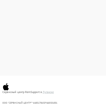
Сервисный центр RemSupport в
Луганске
ООО "СЕРВИСНЫЙ ЦЕНТР"* 6685170650*668501001