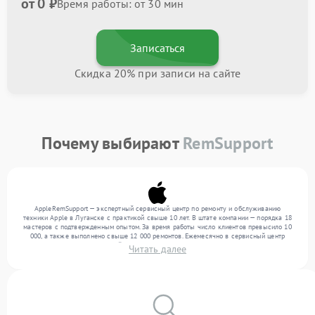
от 0 ₽
Время работы: от 30 мин
Записаться
Скидка 20% при записи на сайте
Почему выбирают
RemSupport
AppleRemSupport — экспертный сервисный центр по ремонту и обслуживанию
техники Apple в Луганске с практикой свыше 10 лет. В штате компании — порядка 18
мастеров с подтвержденным опытом. За время работы число клиентов превысило 10
000, а также выполнено свыше 12 000 ремонтов. Ежемесячно в сервисный центр
поступает более 300 устройств, включая , , . Мы работаем с широким спектром
Читать далее
неисправностей и поддерживаем высокий стандарт качества благодаря опыту
команды.