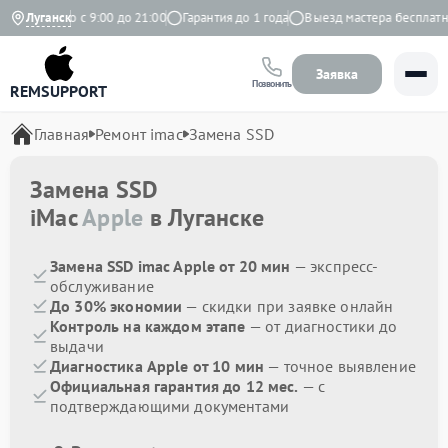
Ежедневно с 9:00 до 21:00
Луганск
Гарантия до 1 года
Выезд мастера бесплатно
Заявка
Позвонить
REMSUPPORT
Главная
Ремонт imac
Замена SSD
Замена SSD
iMac
Apple
в Луганске
Замена SSD imac Apple от 20 мин
— экспресс-
обслуживание
До 30% экономии
— скидки при заявке онлайн
Контроль на каждом этапе
— от диагностики до
выдачи
Диагностика Apple от 10 мин
— точное выявление
Официальная гарантия до 12 мес.
— с
подтверждающими документами