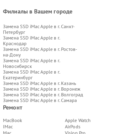
Филиалы в Вашем городе
Замена SSD iMac Apple в г.
Санкт-
Петербург
Замена SSD iMac Apple в г.
Краснодар
Замена SSD iMac Apple в г.
Ростов-
на-Дону
Замена SSD iMac Apple в г.
Новосибирск
Замена SSD iMac Apple в г.
Екатеринбург
Замена SSD iMac Apple в г.
Казань
Замена SSD iMac Apple в г.
Воронеж
Замена SSD iMac Apple в г.
Волгоград
Замена SSD iMac Apple в г.
Самара
Замена SSD iMac Apple в г.
Пермь
Ремонт
Замена SSD iMac Apple в г.
Красноярск
MacBook
Apple Watch
Замена SSD iMac Apple в г.
Ижевск
IMac
AirPods
Замена SSD iMac Apple в г.
Mac
Vision Pro