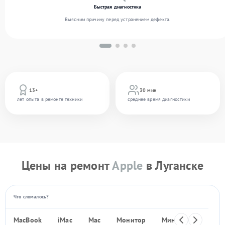
Быстрая диагностика
Выясним причину перед устранением дефекта.
13+
30 мин
лет опыта в ремонте техники
среднее время диагностики
Цены на ремонт
Apple
в Луганске
Что сломалось?
MacBook
iMac
Mac
Монитор
Мини ПК
iPho