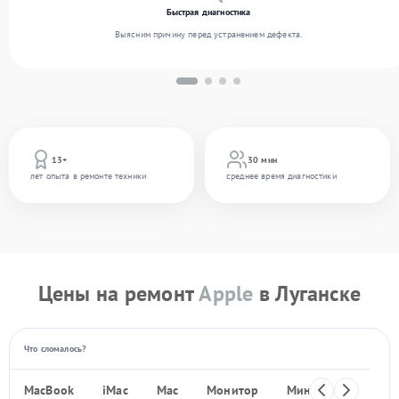
Быстрая диагностика
Выясним причину перед устранением дефекта.
13+
30 мин
лет опыта в ремонте техники
среднее время диагностики
Цены на ремонт
Apple
в Луганске
Что сломалось?
MacBook
iMac
Mac
Монитор
Мини ПК
iPho