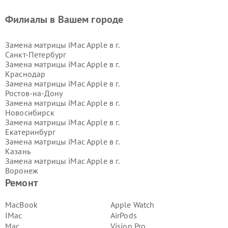
Филиалы в Вашем городе
Замена матрицы iMac Apple в г.
Санкт-Петербург
Замена матрицы iMac Apple в г.
Краснодар
Замена матрицы iMac Apple в г.
Ростов-на-Дону
Замена матрицы iMac Apple в г.
Новосибирск
Замена матрицы iMac Apple в г.
Екатеринбург
Замена матрицы iMac Apple в г.
Казань
Замена матрицы iMac Apple в г.
Воронеж
Замена матрицы iMac Apple в г.
Ремонт
Волгоград
Замена матрицы iMac Apple в г.
MacBook
Apple Watch
Самара
IMac
AirPods
Замена матрицы iMac Apple в г.
Mac
Vision Pro