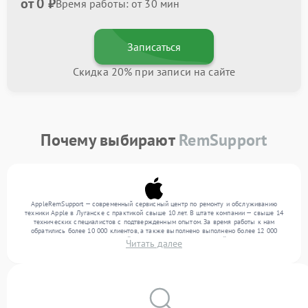
от 0 ₽
Время работы: от 30 мин
Записаться
Скидка 20% при записи на сайте
Почему выбирают
RemSupport
AppleRemSupport — современный сервисный центр по ремонту и обслуживанию
техники Apple в Луганске с практикой свыше 10 лет. В штате компании — свыше 14
технических специалистов с подтвержденным опытом. За время работы к нам
обратились более 10 000 клиентов, а также выполнено выполнено более 12 000
ремонтов. Ежемесячно в сервисный центр поступает от 300 устройств, включая , , . Мы
Читать далее
устраняем поломки любой сложности и предлагаем стабильный уровень сервиса
благодаря опыту команды.