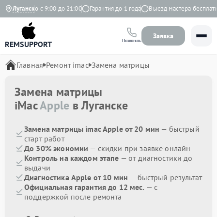
Ежедневно с 9:00 до 21:00
Луганск
Гарантия до 1 года
Выезд мастера бесплатно
Заявка
Позвонить
REMSUPPORT
Главная
Ремонт imac
Замена матрицы
Замена матрицы
iMac
Apple
в Луганске
Замена матрицы imac Apple от 20 мин
— быстрый
старт работ
До 30% экономии
— скидки при заявке онлайн
Контроль на каждом этапе
— от диагностики до
выдачи
Диагностика Apple от 10 мин
— быстрый результат
Официальная гарантия до 12 мес.
— с
поддержкой после ремонта