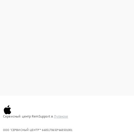
Сервисный центр RemSupport в
Луганске
ООО "СЕРВИСНЫЙ ЦЕНТР"* 6685170650*668501001