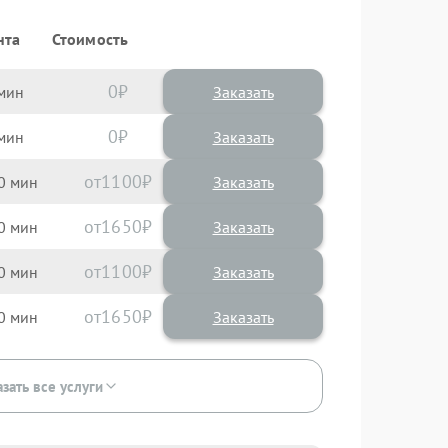
нта
Стоимость
0
Заказать
0
Заказать
1100
0
1650
0
1100
0
1650
0
зать все услуги