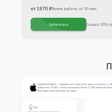
от 1870 ₽
Время работы: от 30 мин
Записаться
Скидка 20% пр
П
AppleRemSupport — проверенный сервисный центр по ремонту и об
превысило 10 000, а также выполнено более 12 000 ремонтов. Еже
благодаря квалификации мастеров.
13+
лет опыта в ремонте техники