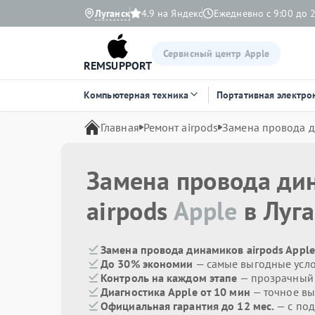
Луганск
4.9 на Яндекс
Ежедневно с 9:00 до 
Сервисный центр Apple
REMSUPPORT
Компьютерная техника
Портативная электро
Главная
Ремонт airpods
Замена провода 
Замена провода ди
airpods
Apple
в Луга
Замена провода динамиков airpods Apple
До 30% экономии
— самые выгодные усл
Контроль на каждом этапе
— прозрачный
Диагностика Apple от 10 мин
— точное вы
Официальная гарантия до 12 мес.
— с по