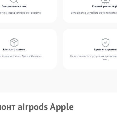
Быстрая диагностика
Срочный ремонт App
ичину перед устранением дефекта.
Большинство устройств ремонтируются 
Запчасти в наличии
Гарантия на ремонт
 склад запчастей Apple в Луганске.
На все запчасти и услуги мы предостав
мес.
онт airpods Apple