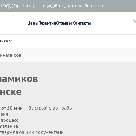
21:00
Гарантия до 1 года
Выезд мастера бесплатно
Цены
Гарантия
Отзывы
Контакты
ника
динамиков
намиков
нске
 от 20 мин
— быстрый старт работ
овия
 процесс
явление
дтверждающими документами