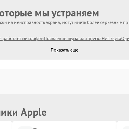
которые мы устраняем
жи на неисправность экрана, могут иметь более серьезные п
е работает микрофон
Появление шума или треска
Нет звука
Оди
Показать еще
ники Apple