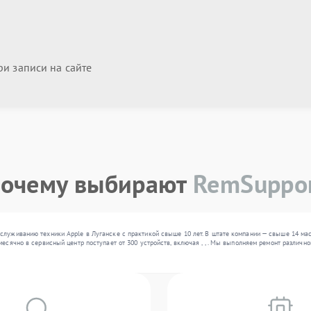
и записи на сайте
очему выбирают
RemSuppo
служиванию техники Apple в Луганске с практикой свыше 10 лет. В штате компании — свыше 14 мас
месячно в сервисный центр поступает от 300 устройств, включая , , . Мы выполняем ремонт различ