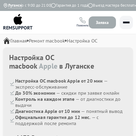
Ежедневно с 9:00 до 21:00
Луганск
Гарантия до 1 года
Выезд мастера бесплатно
Заявка
Позвонить
REMSUPPORT
Главная
Ремонт macbook
Настройка ОС
Настройка ОС
macbook
Apple
в Луганске
Настройка ОС macbook Apple от 20 мин
—
экспресс-обслуживание
До 30% экономии
— скидки при заявке онлайн
Контроль на каждом этапе
— от диагностики до
выдачи
Диагностика Apple от 10 мин
— понятный вывод
Официальная гарантия до 12 мес.
— с
поддержкой после ремонта