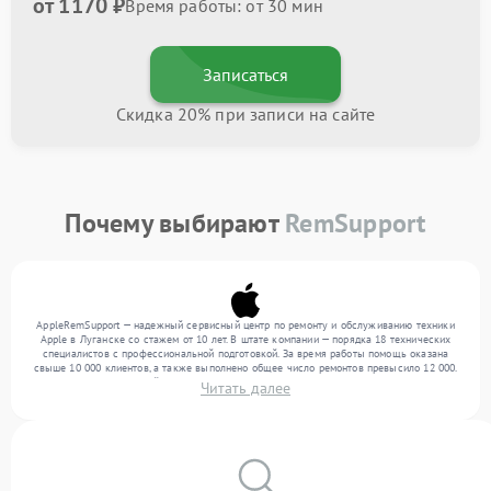
от 1170 ₽
Время работы: от 30 мин
Записаться
Скидка 20% при записи на сайте
Почему выбирают
RemSupport
AppleRemSupport — надежный сервисный центр по ремонту и обслуживанию техники
Apple в Луганске со стажем от 10 лет. В штате компании — порядка 18 технических
специалистов с профессиональной подготовкой. За время работы помощь оказана
свыше 10 000 клиентов, а также выполнено общее число ремонтов превысило 12 000.
Ежемесячно в сервисный центр поступает свыше 300 единиц техники, включая , , . Мы
Читать далее
выполняем ремонт различного уровня сложности и обеспечиваем надежный
результат благодаря опыту команды.