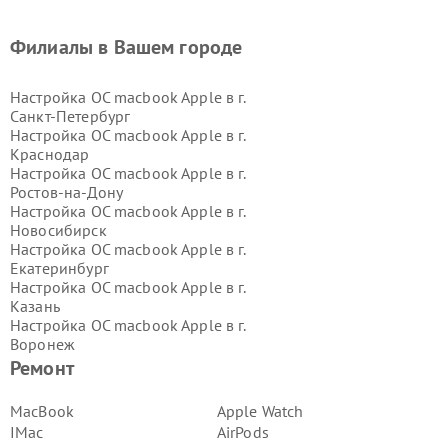
Филиалы в Вашем городе
Настройка ОС macbook Apple в г.
Санкт-Петербург
Настройка ОС macbook Apple в г.
Краснодар
Настройка ОС macbook Apple в г.
Ростов-на-Дону
Настройка ОС macbook Apple в г.
Новосибирск
Настройка ОС macbook Apple в г.
Екатеринбург
Настройка ОС macbook Apple в г.
Казань
Настройка ОС macbook Apple в г.
Воронеж
Настройка ОС macbook Apple в г.
Ремонт
Волгоград
Настройка ОС macbook Apple в г.
MacBook
Apple Watch
Самара
IMac
AirPods
Настройка ОС macbook Apple в г.