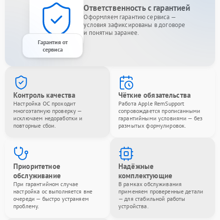
Ответственность с гарантией
Оформляем гарантию сервиса —
условия зафиксированы в договоре
и понятны заранее.
Гарантия от
сервиса
Контроль качества
Чёткие обязательства
Настройка ОС проходит
Работа Apple RemSupport
многоэтапную проверку —
сопровождается прописанными
исключаем недоработки и
гарантийными условиями — без
повторные сбои.
размытых формулировок.
Приоритетное
Надёжные
обслуживание
комплектующие
При гарантийном случае
В рамках обслуживания
настройка ос выполняется вне
применяем проверенные детали
очереди — быстро устраняем
— для стабильной работы
проблему.
устройства.