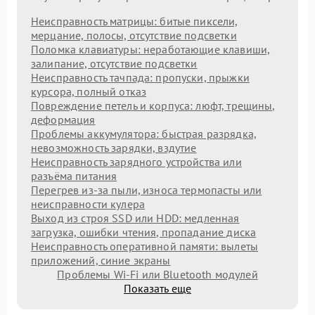
Неисправность матрицы: битые пиксели,
мерцание, полосы, отсутствие подсветки
Поломка клавиатуры: неработающие клавиши,
залипание, отсутствие подсветки
Неисправность тачпада: пропуски, прыжки
курсора, полный отказ
Повреждение петель и корпуса: люфт, трещины,
деформация
Проблемы аккумулятора: быстрая разрядка,
невозможность зарядки, вздутие
Неисправность зарядного устройства или
разъёма питания
Перегрев из‑за пыли, износа термопасты или
неисправности кулера
Выход из строя SSD или HDD: медленная
загрузка, ошибки чтения, пропадание диска
Неисправность оперативной памяти: вылеты
приложений, синие экраны
Проблемы Wi‑Fi или Bluetooth модулей
Показать еще