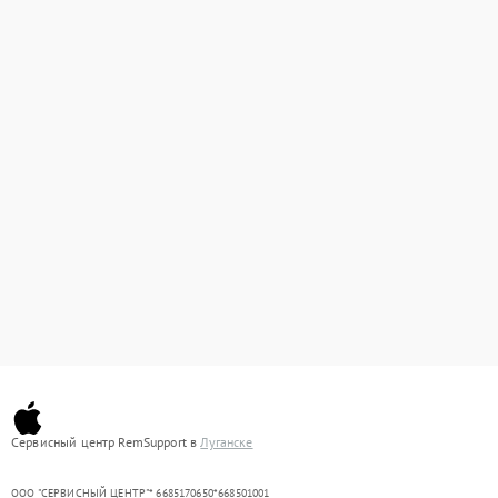
Сервисный центр RemSupport в
Луганске
ООО "СЕРВИСНЫЙ ЦЕНТР"* 6685170650*668501001