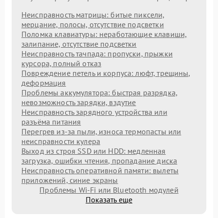
Неисправность матрицы: битые пиксели,
мерцание, полосы, отсутствие подсветки
Поломка клавиатуры: неработающие клавиши,
залипание, отсутствие подсветки
Неисправность тачпада: пропуски, прыжки
курсора, полный отказ
Повреждение петель и корпуса: люфт, трещины,
деформация
Проблемы аккумулятора: быстрая разрядка,
невозможность зарядки, вздутие
Неисправность зарядного устройства или
разъёма питания
Перегрев из‑за пыли, износа термопасты или
неисправности кулера
Выход из строя SSD или HDD: медленная
загрузка, ошибки чтения, пропадание диска
Неисправность оперативной памяти: вылеты
приложений, синие экраны
Проблемы Wi‑Fi или Bluetooth модулей
Показать еще