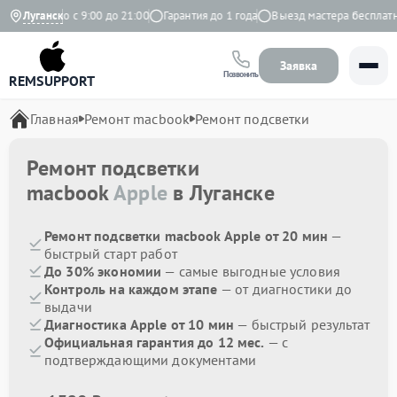
Ежедневно с 9:00 до 21:00
Луганск
Гарантия до 1 года
Выезд мастера бесплатно
Заявка
Позвонить
REMSUPPORT
Главная
Ремонт macbook
Ремонт подсветки
Ремонт подсветки
macbook
Apple
в Луганске
Ремонт подсветки macbook Apple от 20 мин
—
быстрый старт работ
До 30% экономии
— самые выгодные условия
Контроль на каждом этапе
— от диагностики до
выдачи
Диагностика Apple от 10 мин
— быстрый результат
Официальная гарантия до 12 мес.
— с
подтверждающими документами