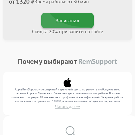
от 1320 ₽
Время работы: от 30 мин
Записаться
Скидка 20% при записи на сайте
Почему выбирают
RemSupport
AppleRemSupport — экспертный сервисный центр по ремонту и обслуживанию
техники Apple в Луганске с более чем десятилетним опытом работы. В штате
компании — порядка 18 инженеров с профильной квалификацией. За время работы
число клиентов превысило 10 000, а также выполнено общее число ремонтов
превысило 12 000. Ежемесячно в сервисный центр поступает более 300 обращений,
Читать далее
включая , , . Мы устраняем поломки любой сложности и обеспечиваем надежный
результат благодаря квалификации мастеров.