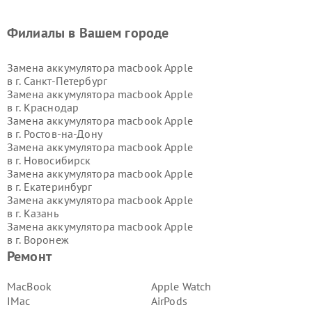
Филиалы в Вашем городе
Замена аккумулятора macbook Apple
в г.
Санкт-Петербург
Замена аккумулятора macbook Apple
в г.
Краснодар
Замена аккумулятора macbook Apple
в г.
Ростов-на-Дону
Замена аккумулятора macbook Apple
в г.
Новосибирск
Замена аккумулятора macbook Apple
в г.
Екатеринбург
Замена аккумулятора macbook Apple
в г.
Казань
Замена аккумулятора macbook Apple
в г.
Воронеж
Замена аккумулятора macbook Apple
Ремонт
в г.
Волгоград
Замена аккумулятора macbook Apple
MacBook
Apple Watch
в г.
Самара
IMac
AirPods
Замена аккумулятора macbook Apple