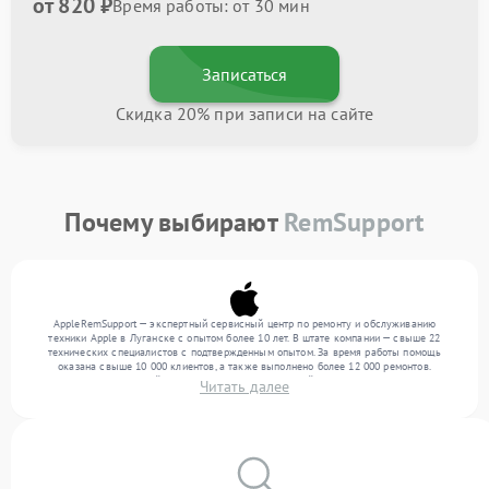
от 820 ₽
Время работы: от 30 мин
Записаться
Скидка 20% при записи на сайте
Почему выбирают
RemSupport
AppleRemSupport — экспертный сервисный центр по ремонту и обслуживанию
техники Apple в Луганске с опытом более 10 лет. В штате компании — свыше 22
технических специалистов с подтвержденным опытом. За время работы помощь
оказана свыше 10 000 клиентов, а также выполнено более 12 000 ремонтов.
Ежемесячно в сервисный центр поступает от 300 устройств, включая , , . Мы беремся
Читать далее
за задачи любой сложности и обеспечиваем надежный результат благодаря
использованию современного оборудования.