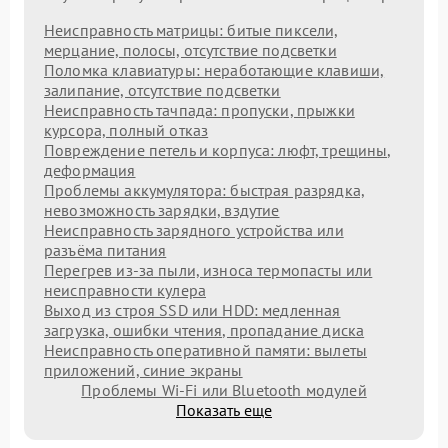
Неисправность матрицы: битые пиксели,
мерцание, полосы, отсутствие подсветки
Поломка клавиатуры: неработающие клавиши,
залипание, отсутствие подсветки
Неисправность тачпада: пропуски, прыжки
курсора, полный отказ
Повреждение петель и корпуса: люфт, трещины,
деформация
Проблемы аккумулятора: быстрая разрядка,
невозможность зарядки, вздутие
Неисправность зарядного устройства или
разъёма питания
Перегрев из‑за пыли, износа термопасты или
неисправности кулера
Выход из строя SSD или HDD: медленная
загрузка, ошибки чтения, пропадание диска
Неисправность оперативной памяти: вылеты
приложений, синие экраны
Проблемы Wi‑Fi или Bluetooth модулей
Показать еще