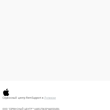
Сервисный центр RemSupport в
Луганске
ООО "СЕРВИСНЫЙ ЦЕНТР"* 6685170650*668501001