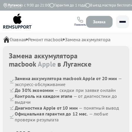
Ежедневно с 9:00 до 21:00
Луганск
Гарантия до 1 года
Выезд мастера бесплатно
Заявка
Позвонить
REMSUPPORT
Главная
Ремонт macbook
Замена аккумулятора
Замена аккумулятора
macbook
Apple
в Луганске
Замена аккумулятора macbook Apple от 20 мин
—
экспресс-обслуживание
До 30% экономии
— скидки при заявке онлайн
Контроль на каждом этапе
— от диагностики до
выдачи
Диагностика Apple от 10 мин
— понятный вывод
Официальная гарантия до 12 мес.
— любые
проверки результата