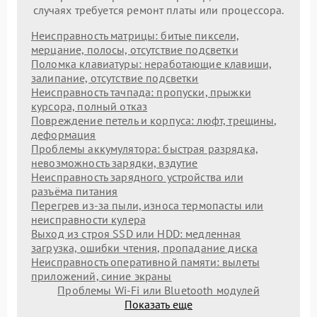
случаях требуется ремонт платы или процессора.
Неисправность матрицы: битые пиксели,
мерцание, полосы, отсутствие подсветки
Поломка клавиатуры: неработающие клавиши,
залипание, отсутствие подсветки
Неисправность тачпада: пропуски, прыжки
курсора, полный отказ
Повреждение петель и корпуса: люфт, трещины,
деформация
Проблемы аккумулятора: быстрая разрядка,
невозможность зарядки, вздутие
Неисправность зарядного устройства или
разъёма питания
Перегрев из‑за пыли, износа термопасты или
неисправности кулера
Выход из строя SSD или HDD: медленная
загрузка, ошибки чтения, пропадание диска
Неисправность оперативной памяти: вылеты
приложений, синие экраны
Проблемы Wi‑Fi или Bluetooth модулей
Показать еще