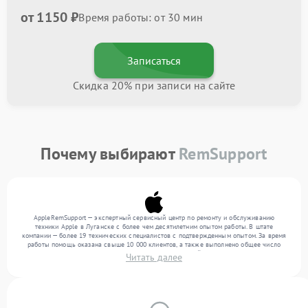
от 1150 ₽
Время работы: от 30 мин
Записаться
Скидка 20% при записи на сайте
Почему выбирают
RemSupport
AppleRemSupport — экспертный сервисный центр по ремонту и обслуживанию
техники Apple в Луганске с более чем десятилетним опытом работы. В штате
компании — более 19 технических специалистов с подтвержденным опытом. За время
работы помощь оказана свыше 10 000 клиентов, а также выполнено общее число
ремонтов превысило 12 000. Ежемесячно в сервисный центр поступает от 300
Читать далее
устройств, включая , , . Мы выполняем ремонт различного уровня сложности и
обеспечиваем надежный результат благодаря квалификации мастеров.