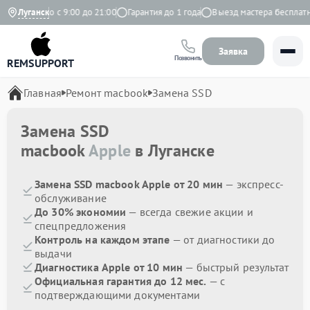
Ежедневно с 9:00 до 21:00
Луганск
Гарантия до 1 года
Выезд мастера бесплатно
Заявка
Позвонить
REMSUPPORT
Главная
Ремонт macbook
Замена SSD
Замена SSD
macbook
Apple
в Луганске
Замена SSD macbook Apple от 20 мин
— экспресс-
обслуживание
До 30% экономии
— всегда свежие акции и
спецпредложения
Контроль на каждом этапе
— от диагностики до
выдачи
Диагностика Apple от 10 мин
— быстрый результат
Официальная гарантия до 12 мес.
— с
подтверждающими документами