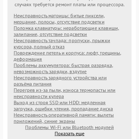
случаях требуется ремонт платы или процессора.
Неисправность матрицы: битые пиксели,
мерцание, полосы, отсутствие подсветки
Поломка клавиатуры: неработающие клавиши,
залипание, отсутствие подсветки
Неисправность тачпада: пропуски, прыжки
курсора, полный отказ
Повреждение петель и корпуса: люфт, трещины,
деформация
Проблемы аккумулятора: быстрая разрядка,
невозможность зарядки, вздутие
Неисправность зарядного устройства или
разъёма питания
Перегрев из‑за пыли, износа термопасты или
неисправности кулера
Выход из строя SSD или HDD: медленная
загрузка, ошибки чтения, пропадание диска
Неисправность оперативной памяти: вылеты
приложений, синие экраны
Проблемы Wi‑Fi или Bluetooth модулей
Показать еще