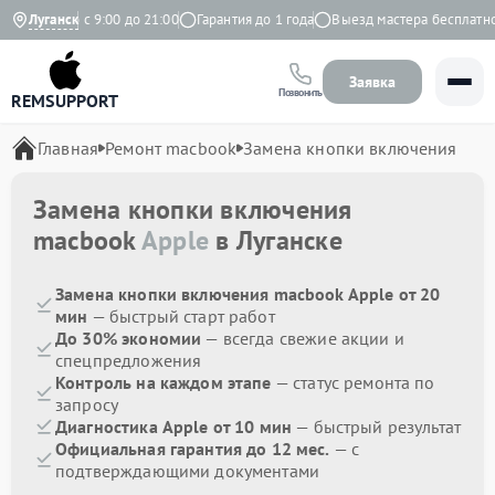
жедневно с 9:00 до 21:00
Луганск
Гарантия до 1 года
Выезд мастера бесплатно
Заявка
Позвонить
REMSUPPORT
Главная
Ремонт macbook
Замена кнопки включения
Замена кнопки включения
macbook
Apple
в Луганске
Замена кнопки включения macbook Apple от 20
мин
— быстрый старт работ
До 30% экономии
— всегда свежие акции и
спецпредложения
Контроль на каждом этапе
— статус ремонта по
запросу
Диагностика Apple от 10 мин
— быстрый результат
Официальная гарантия до 12 мес.
— с
подтверждающими документами