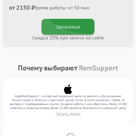
от 2150 ₽
Время работы: от 30 мин
Записаться
Скидка 20% при записи на сайте
Почему выбирают
RemSupport
AppleRemSupport — экспертный сервисный центр по ремонту и обслуживанию
техники Apple в Луганске с практикой свыше 10 лет. В штате компании — более 19
мастеров с подтвержденным опытом. За время работы к нам обратились более 10 000
клиентов, а также выполнено более 12 000 ремонтов. Ежемесячно в сервисный центр
поступает более 300 устройств, включая , , . Мы устраняем поломки любой сложности
Читать далее
и поддерживаем высокий стандарт качества благодаря отлаженным процессам
ремонта.