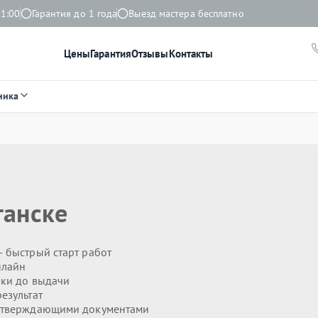
21:00
Гарантия до 1 года
Выезд мастера бесплатно
Цены
Гарантия
Отзывы
Контакты
ника
ганске
 быстрый старт работ
нлайн
ики до выдачи
езультат
дтверждающими документами