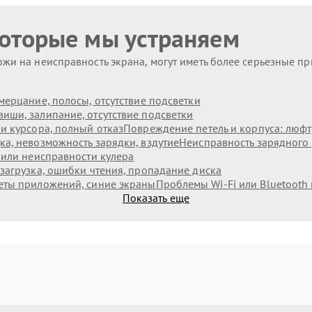
которые мы устраняем
жи на неисправность экрана, могут иметь более серьезные п
мерцание, полосы, отсутствие подсветки
иши, залипание, отсутствие подсветки
и курсора, полный отказ
Повреждение петель и корпуса: люф
а, невозможность зарядки, вздутие
Неисправность зарядного 
 или неисправности кулера
загрузка, ошибки чтения, пропадание диска
еты приложений, синие экраны
Проблемы Wi‑Fi или Bluetooth
Показать еще