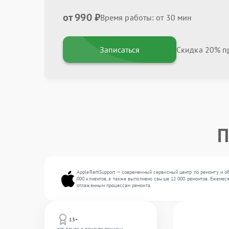
от 990 ₽
Время работы: от 30 мин
Записаться
Скидка 20% пр
П
AppleRemSupport — современный сервисный центр по ремонту и об
000 клиентов, а также выполнено свыше 12 000 ремонтов. Ежемеся
отлаженным процессам ремонта.
13+
лет опыта в ремонте техники