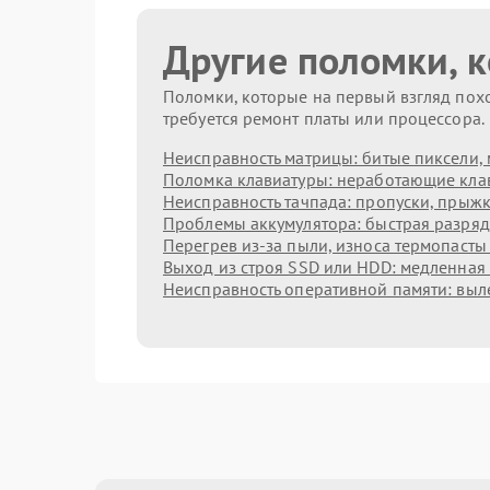
Другие поломки, 
Поломки, которые на первый взгляд похо
требуется ремонт платы или процессора.
Неисправность матрицы: битые пиксели, 
Поломка клавиатуры: неработающие клав
Неисправность тачпада: пропуски, прыжк
Проблемы аккумулятора: быстрая разрядк
Перегрев из‑за пыли, износа термопасты
Выход из строя SSD или HDD: медленная 
Неисправность оперативной памяти: выл