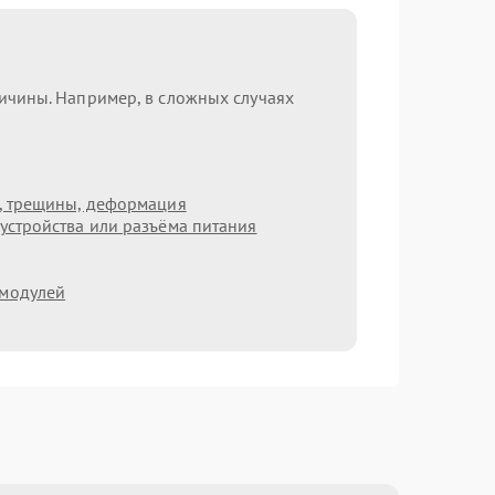
ричины. Например, в сложных случаях
т, трещины, деформация
устройства или разъёма питания
 модулей