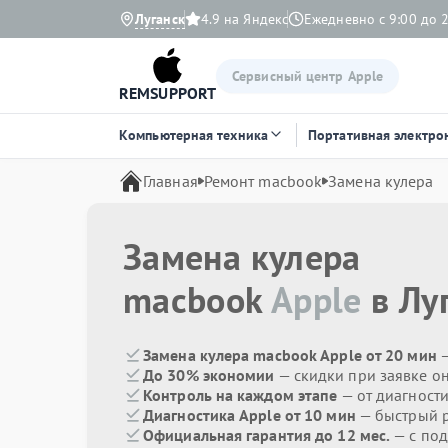
Луганск
4.9 на Яндекс
Ежедневно с 9:00 до 
Сервисный центр Apple
REMSUPPORT
Компьютерная техника
Портативная электро
Главная
Ремонт macbook
Замена кулера
Замена кулера
macbook
Apple
в Лу
Замена кулера macbook Apple от 20 мин
—
До 30% экономии
— скидки при заявке о
Контроль на каждом этапе
— от диагност
Диагностика Apple от 10 мин
— быстрый р
Официальная гарантия до 12 мес.
— с по