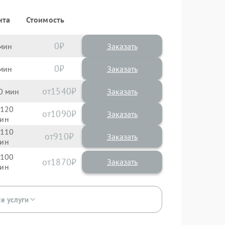
нта
Стоимость
0
Заказать
0
Заказать
1540
0
120
1090
110
910
100
1870
се услуги