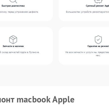
Быстрая диагностика
Срочный ремонт App
ичину перед устранением дефекта.
Большинство устройств ремонтируются 
Запчасти в наличии
Гарантия на ремонт
 склад запчастей Apple в Луганске.
На все запчасти и услуги мы предостав
мес.
монт macbook Apple