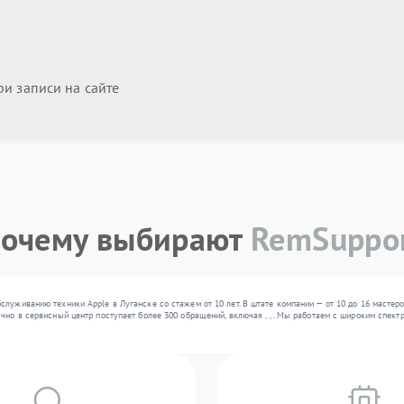
и записи на сайте
очему выбирают
RemSuppo
служиванию техники Apple в Луганске со стажем от 10 лет. В штате компании — от 10 до 16 масте
чно в сервисный центр поступает более 300 обращений, включая , , . Мы работаем с широким спек