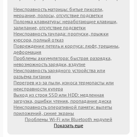
Неисправность матрицы: битые пиксели,
мерцание, полосы, отсутствие подсветки
Поломка клавиатуры: неработающие клавиши,
залипание, отсутствие подсветки
Неисправность тачпада: пропуски, прыжки
курсора, полный отказ
Повреждение петель и корпуса: люфт, трещины,
деформация
Проблемы аккумулятора: быстрая разрядка,
невозможность зарядки, вздутие
Неисправность зарядного устройства или
разъёма питания
Перегрев из‑за пыли, износа термопасты или
неисправности кулера
Выход из строя SSD или HDD: медленная
загрузка, ошибки чтения, пропадание диска
Неисправность оперативной памяти: вылеты
приложений, синие экраны
Проблемы Wi‑Fi или Bluetooth модулей
Показать еще