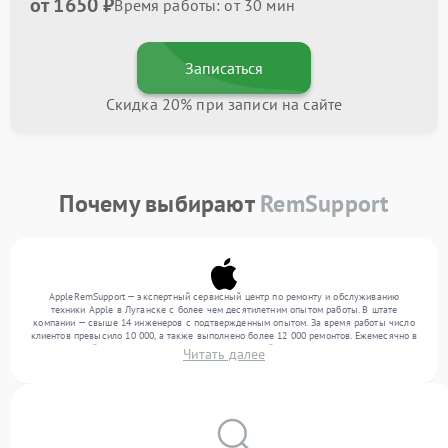
от 1650 ₽
Время работы: от 30 мин
Записаться
Скидка 20% при записи на сайте
Почему выбирают
RemSupport
AppleRemSupport — экспертный сервисный центр по ремонту и обслуживанию
техники Apple в Луганске с более чем десятилетним опытом работы. В штате
компании — свыше 14 инженеров с подтвержденным опытом. За время работы число
клиентов превысило 10 000, а также выполнено более 12 000 ремонтов. Ежемесячно в
сервисный центр поступает более 300 обращений, включая , , . Мы работаем с
Читать далее
широким спектром неисправностей и предлагаем стабильный уровень сервиса
благодаря использованию современного оборудования.