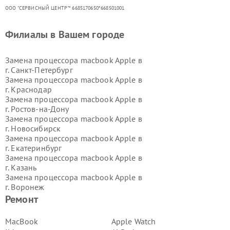
ООО "СЕРВИСНЫЙ ЦЕНТР"* 6685170650*668501001
Филиалы в Вашем городе
Замена процессора macbook Apple в
г.
Санкт-Петербург
Замена процессора macbook Apple в
г.
Краснодар
Замена процессора macbook Apple в
г.
Ростов-на-Дону
Замена процессора macbook Apple в
г.
Новосибирск
Замена процессора macbook Apple в
г.
Екатеринбург
Замена процессора macbook Apple в
г.
Казань
Замена процессора macbook Apple в
г.
Воронеж
Замена процессора macbook Apple в
Ремонт
г.
Волгоград
Замена процессора macbook Apple в
MacBook
Apple Watch
г.
Самара