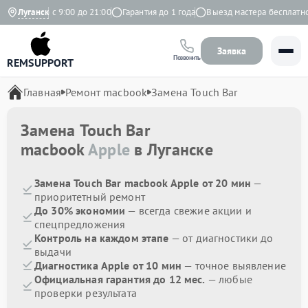
жедневно с 9:00 до 21:00
Луганск
Гарантия до 1 года
Выезд мастера бесплатно
Заявка
Позвонить
REMSUPPORT
Главная
Ремонт macbook
Замена Touch Bar
Замена Touch Bar
macbook
Apple
в Луганске
Замена Touch Bar macbook Apple от 20 мин
—
приоритетный ремонт
До 30% экономии
— всегда свежие акции и
спецпредложения
Контроль на каждом этапе
— от диагностики до
выдачи
Диагностика Apple от 10 мин
— точное выявление
Официальная гарантия до 12 мес.
— любые
проверки результата