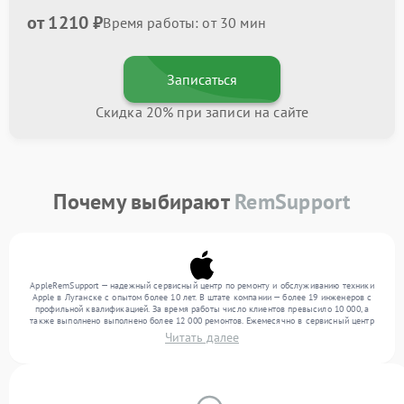
от 1210 ₽
Время работы: от 30 мин
Записаться
Скидка 20% при записи на сайте
Почему выбирают
RemSupport
AppleRemSupport — надежный сервисный центр по ремонту и обслуживанию техники
Apple в Луганске с опытом более 10 лет. В штате компании — более 19 инженеров с
профильной квалификацией. За время работы число клиентов превысило 10 000, а
также выполнено выполнено более 12 000 ремонтов. Ежемесячно в сервисный центр
поступает свыше 300 единиц техники, включая , , . Мы работаем с широким спектром
Читать далее
неисправностей и предлагаем стабильный уровень сервиса благодаря отлаженным
процессам ремонта.