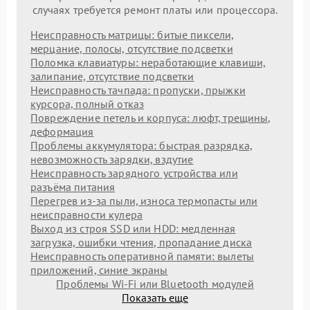
случаях требуется ремонт платы или процессора.
Неисправность матрицы: битые пиксели,
мерцание, полосы, отсутствие подсветки
Поломка клавиатуры: неработающие клавиши,
залипание, отсутствие подсветки
Неисправность тачпада: пропуски, прыжки
курсора, полный отказ
Повреждение петель и корпуса: люфт, трещины,
деформация
Проблемы аккумулятора: быстрая разрядка,
невозможность зарядки, вздутие
Неисправность зарядного устройства или
разъёма питания
Перегрев из‑за пыли, износа термопасты или
неисправности кулера
Выход из строя SSD или HDD: медленная
загрузка, ошибки чтения, пропадание диска
Неисправность оперативной памяти: вылеты
приложений, синие экраны
Проблемы Wi‑Fi или Bluetooth модулей
Показать еще