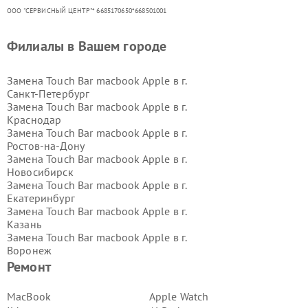
ООО "СЕРВИСНЫЙ ЦЕНТР"* 6685170650*668501001
Филиалы в Вашем городе
Замена Touch Bar macbook Apple в г.
Санкт-Петербург
Замена Touch Bar macbook Apple в г.
Краснодар
Замена Touch Bar macbook Apple в г.
Ростов-на-Дону
Замена Touch Bar macbook Apple в г.
Новосибирск
Замена Touch Bar macbook Apple в г.
Екатеринбург
Замена Touch Bar macbook Apple в г.
Казань
Замена Touch Bar macbook Apple в г.
Воронеж
Замена Touch Bar macbook Apple в г.
Ремонт
Волгоград
Замена Touch Bar macbook Apple в г.
MacBook
Apple Watch
Самара