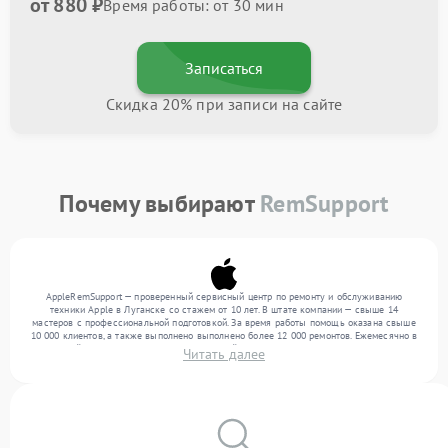
от 880 ₽
Время работы: от 30 мин
Записаться
Скидка 20% при записи на сайте
Почему выбирают
RemSupport
AppleRemSupport — проверенный сервисный центр по ремонту и обслуживанию
техники Apple в Луганске со стажем от 10 лет. В штате компании — свыше 14
мастеров с профессиональной подготовкой. За время работы помощь оказана свыше
10 000 клиентов, а также выполнено выполнено более 12 000 ремонтов. Ежемесячно в
сервисный центр поступает более 300 устройств, включая , , . Мы устраняем поломки
Читать далее
любой сложности и гарантируем высокое качество обслуживания благодаря опыту
команды.