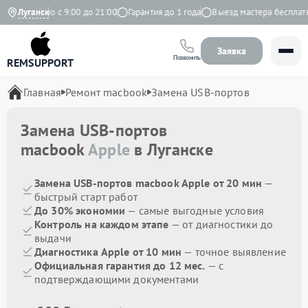
Ежедневно с 9:00 до 21:00
Луганск
Гарантия до 1 года
Выезд мастера бесплатно
Заявка
Позвонить
REMSUPPORT
Главная
Ремонт macbook
Замена USB-портов
Замена USB-портов
macbook
Apple
в Луганске
Замена USB-портов macbook Apple от 20 мин
—
быстрый старт работ
До 30% экономии
— самые выгодные условия
Контроль на каждом этапе
— от диагностики до
выдачи
Диагностика Apple от 10 мин
— точное выявление
Официальная гарантия до 12 мес.
— с
подтверждающими документами