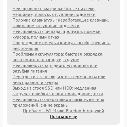
Неисправность матрицы: битые пиксели,
мерцание, полосы, отсутствие подсветки
Поломка клавиатуры: неработающие клавиши,
залипание, отсутствие подсветки
Неисправность тачпада: пропуски, прыжки
курсора, полный отказ
Повреждение петель и корпуса: люфт, трещины,
деформация
Проблемы аккумулятора: быстрая разрядка,
невозможность зарядки, вздутие
Неисправность зарядного устройства или
разъёма питания
Перегрев из‑за пыли, износа термопасты или
неисправности кулера
Выход из строя SSD или HDD: медленная
загрузка, ошибки чтения, пропадание диска
Неисправность оперативной памяти: вылеты
приложений, синие экраны
Проблемы Wi‑Fi или Bluetooth модулей
Показать еще