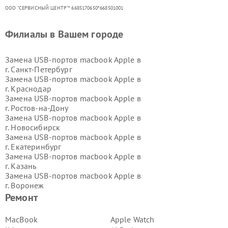
ООО "СЕРВИСНЫЙ ЦЕНТР"* 6685170650*668501001
Филиалы в Вашем городе
Замена USB-портов macbook Apple в
г.
Санкт-Петербург
Замена USB-портов macbook Apple в
г.
Краснодар
Замена USB-портов macbook Apple в
г.
Ростов-на-Дону
Замена USB-портов macbook Apple в
г.
Новосибирск
Замена USB-портов macbook Apple в
г.
Екатеринбург
Замена USB-портов macbook Apple в
г.
Казань
Замена USB-портов macbook Apple в
г.
Воронеж
Замена USB-портов macbook Apple в
Ремонт
г.
Волгоград
Замена USB-портов macbook Apple в
MacBook
Apple Watch
г.
Самара