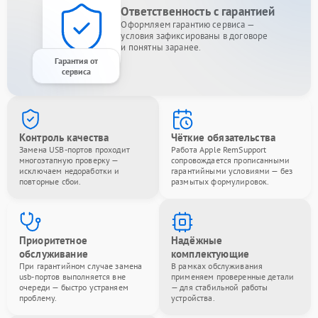
Ответственность с гарантией
Оформляем гарантию сервиса —
условия зафиксированы в договоре
и понятны заранее.
Гарантия от
сервиса
Контроль качества
Чёткие обязательства
Замена USB-портов проходит
Работа Apple RemSupport
многоэтапную проверку —
сопровождается прописанными
исключаем недоработки и
гарантийными условиями — без
повторные сбои.
размытых формулировок.
Приоритетное
Надёжные
обслуживание
комплектующие
При гарантийном случае замена
В рамках обслуживания
usb-портов выполняется вне
применяем проверенные детали
очереди — быстро устраняем
— для стабильной работы
проблему.
устройства.