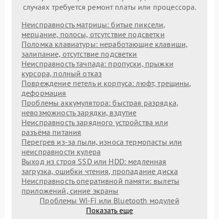
случаях требуется ремонт платы или процессора.
Неисправность матрицы: битые пиксели,
мерцание, полосы, отсутствие подсветки
Поломка клавиатуры: неработающие клавиши,
залипание, отсутствие подсветки
Неисправность тачпада: пропуски, прыжки
курсора, полный отказ
Повреждение петель и корпуса: люфт, трещины,
деформация
Проблемы аккумулятора: быстрая разрядка,
невозможность зарядки, вздутие
Неисправность зарядного устройства или
разъёма питания
Перегрев из‑за пыли, износа термопасты или
неисправности кулера
Выход из строя SSD или HDD: медленная
загрузка, ошибки чтения, пропадание диска
Неисправность оперативной памяти: вылеты
приложений, синие экраны
Проблемы Wi‑Fi или Bluetooth модулей
Показать еще