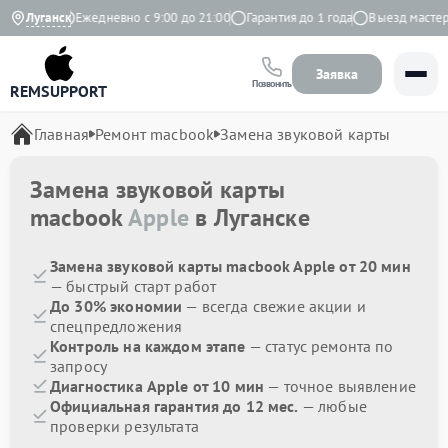
 Яндекс
Луганск
Ежедневно с 9:00 до 21:00
Гарантия до 1 года
Выезд мастера 
Заявка
Позвонить
REMSUPPORT
Главная
Ремонт macbook
Замена звуковой карты
Замена звуковой карты
macbook
Apple
в Луганске
Замена звуковой карты macbook Apple от 20 мин
— быстрый старт работ
До 30% экономии
— всегда свежие акции и
спецпредложения
Контроль на каждом этапе
— статус ремонта по
запросу
Диагностика Apple от 10 мин
— точное выявление
Официальная гарантия до 12 мес.
— любые
проверки результата