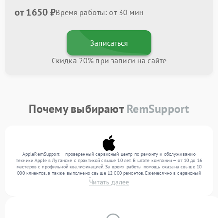
от 1650 ₽
Время работы: от 30 мин
Записаться
Скидка 20% при записи на сайте
Почему выбирают
RemSupport
AppleRemSupport — проверенный сервисный центр по ремонту и обслуживанию
техники Apple в Луганске с практикой свыше 10 лет. В штате компании — от 10 до 16
мастеров с профильной квалификацией. За время работы помощь оказана свыше 10
000 клиентов, а также выполнено свыше 12 000 ремонтов. Ежемесячно в сервисный
центр поступает более 300 устройств, включая , , . Мы работаем с широким спектром
Читать далее
неисправностей и обеспечиваем надежный результат благодаря опыту команды.