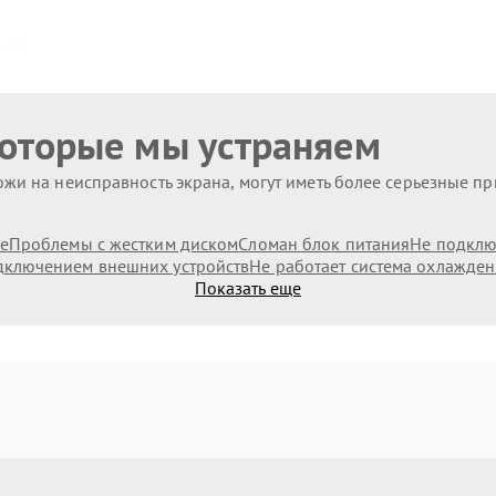
которые мы устраняем
жи на неисправность экрана, могут иметь более серьезные п
е
Проблемы с жестким диском
Сломан блок питания
Не подключ
дключением внешних устройств
Не работает система охлажде
Показать еще