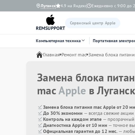
Луганск
4.9 на Яндекс
Ежедневно с 9:00 до 
Сервисный центр Apple
REMSUPPORT
Компьютерная техника
Портативная электро
Главная
Ремонт mac
Замена блока питани
Замена блока пита
mac
Apple
в Луганс
Замена блока питания mac Apple от 20 м
До 30% экономии
— всегда свежие акции
Контроль на каждом этапе
— прозрачный
Диагностика Apple от 10 мин
— точное вы
Официальная гарантия до 12 мес.
— любые