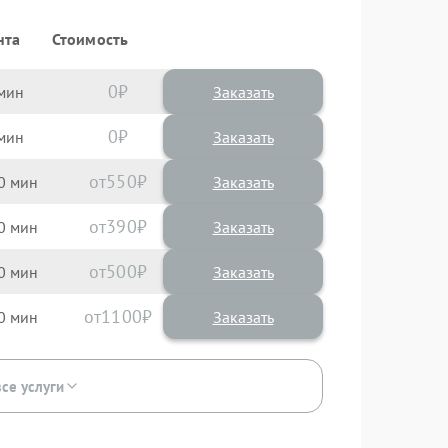
нта
Стоимость
0
Заказать
0
Заказать
550
0
390
0
500
0
1100
0
все услуги