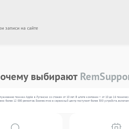
и записи на сайте
очему выбирают
RemSuppo
уживанию техники Apple в Луганске со стажем от 10 лет. В штате компании — от 10 до 16 техничес
ено более 12 000 ремонтов. Ежемесячно в сервисный центр поступает более 300 устройств, включа