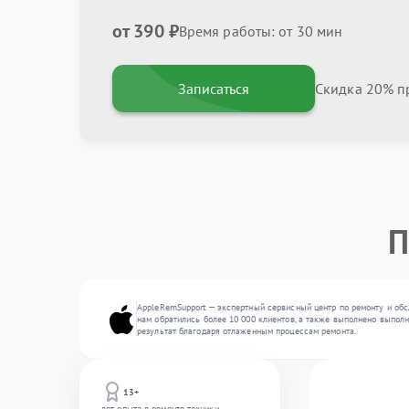
от 390 ₽
Время работы: от 30 мин
Записаться
Скидка 20% пр
П
AppleRemSupport — экспертный сервисный центр по ремонту и обсл
нам обратились более 10 000 клиентов, а также выполнено выполн
результат благодаря отлаженным процессам ремонта.
13+
лет опыта в ремонте техники