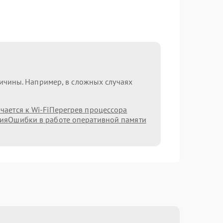
ричины. Например, в сложных случаях
ается к Wi-Fi
Перегрев процессора
ния
Ошибки в работе оперативной памяти