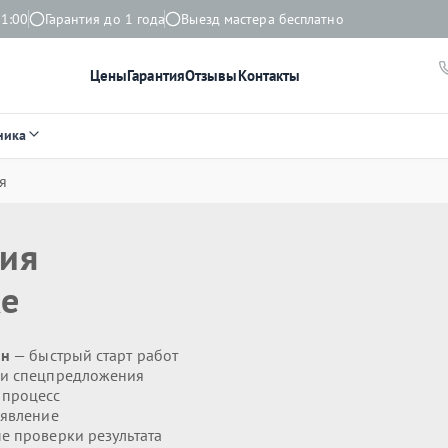
21:00
Гарантия до 1 года
Выезд мастера бесплатно
Цены
Гарантия
Отзывы
Контакты
ника
я
ния
ке
ин
— быстрый старт работ
 и спецпредложения
 процесс
явление
 проверки результата