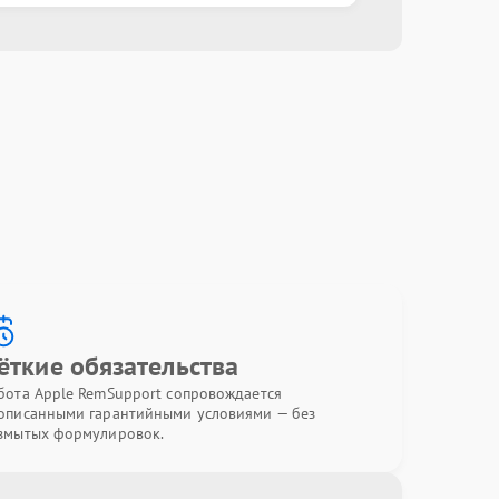
ёткие обязательства
бота Apple RemSupport сопровождается
описанными гарантийными условиями — без
змытых формулировок.