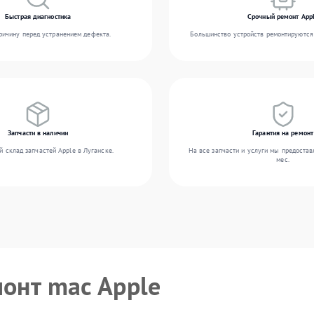
Быстрая диагностика
Срочный ремонт App
ичину перед устранением дефекта.
Большинство устройств ремонтируются 
Запчасти в наличии
Гарантия на ремонт
 склад запчастей Apple в Луганске.
На все запчасти и услуги мы предостав
мес.
монт mac Apple