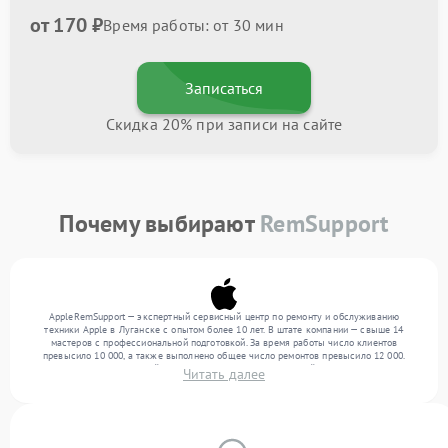
от 170 ₽
Время работы: от 30 мин
Записаться
Скидка 20% при записи на сайте
Почему выбирают
RemSupport
AppleRemSupport — экспертный сервисный центр по ремонту и обслуживанию
техники Apple в Луганске с опытом более 10 лет. В штате компании — свыше 14
мастеров с профессиональной подготовкой. За время работы число клиентов
превысило 10 000, а также выполнено общее число ремонтов превысило 12 000.
Ежемесячно в сервисный центр поступает более 300 устройств, включая , , . Мы
Читать далее
выполняем ремонт различного уровня сложности и обеспечиваем надежный
результат благодаря опыту команды.