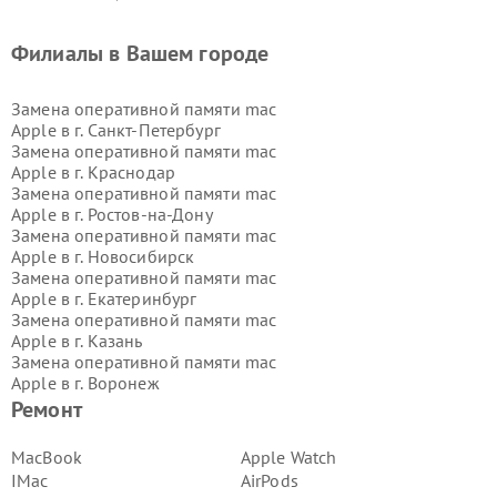
Филиалы в Вашем городе
Замена оперативной памяти mac
Apple в г.
Санкт-Петербург
Замена оперативной памяти mac
Apple в г.
Краснодар
Замена оперативной памяти mac
Apple в г.
Ростов-на-Дону
Замена оперативной памяти mac
Apple в г.
Новосибирск
Замена оперативной памяти mac
Apple в г.
Екатеринбург
Замена оперативной памяти mac
Apple в г.
Казань
Замена оперативной памяти mac
Apple в г.
Воронеж
Замена оперативной памяти mac
Ремонт
Apple в г.
Волгоград
Замена оперативной памяти mac
MacBook
Apple Watch
Apple в г.
Самара
IMac
AirPods
Замена оперативной памяти mac