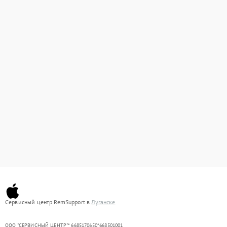
Сервисный центр RemSupport в
Луганске
ООО "СЕРВИСНЫЙ ЦЕНТР"* 6685170650*668501001