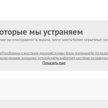
которые мы устраняем
жи на неисправность экрана, могут иметь более серьезные п
е
Проблемы с жестким диском
Сломан блок питания
Не подключ
дключением внешних устройств
Не работает система охлажде
Показать еще