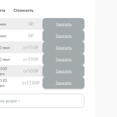
нта
Стоимость
0
Заказать
0
Заказать
550
0
390
0
100
500
120
1100
все услуги