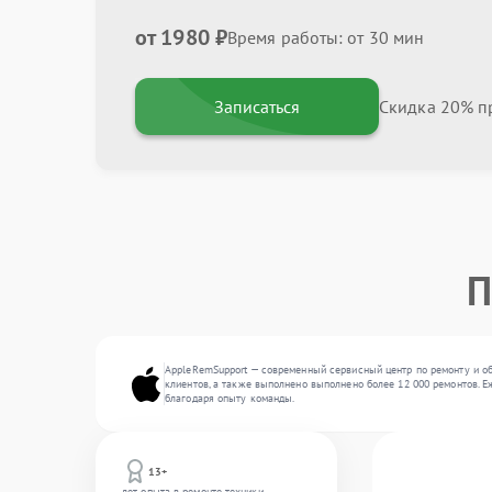
от 1980 ₽
Время работы: от 30 мин
Записаться
Скидка 20% пр
П
AppleRemSupport — современный сервисный центр по ремонту и об
клиентов, а также выполнено выполнено более 12 000 ремонтов. Е
благодаря опыту команды.
13+
лет опыта в ремонте техники