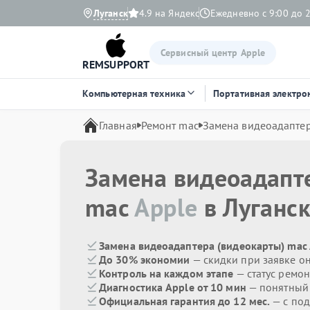
Луганск
4.9 на Яндекс
Ежедневно с 9:00 до 
Сервисный центр Apple
REMSUPPORT
Компьютерная техника
Портативная электро
Главная
Ремонт mac
Замена видеоадаптер
Замена видеоадапт
mac
Apple
в Луганс
Замена видеоадаптера (видеокарты) mac 
До 30% экономии
— скидки при заявке о
Контроль на каждом этапе
— статус ремон
Диагностика Apple от 10 мин
— понятный
Официальная гарантия до 12 мес.
— с по