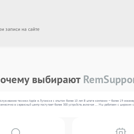
и записи на сайте
очему выбирают
RemSuppo
служиванию техники Apple в Луганске с опытом более 10 лет. В штате компании — более 19 инжен
жемесячно в сервисный центр поступает более 300 устройств, включая , , . Мы работаем с широким