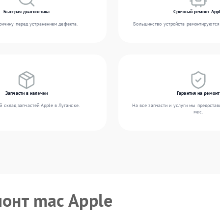
Быстрая диагностика
Срочный ремонт App
ичину перед устранением дефекта.
Большинство устройств ремонтируются 
Запчасти в наличии
Гарантия на ремонт
 склад запчастей Apple в Луганске.
На все запчасти и услуги мы предостав
мес.
монт mac Apple