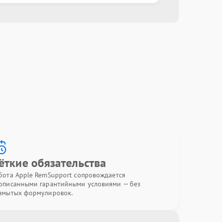
ёткие обязательства
бота Apple RemSupport сопровождается
описанными гарантийными условиями — без
змытых формулировок.