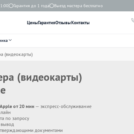
21:00
Гарантия до 1 года
Выезд мастера бесплатно
Цены
Гарантия
Отзывы
Контакты
ника
а (видеокарты)
ера (видеокарты)
ке
Apple от 20 мин
— экспресс-обслуживание
нлайн
та по запросу
 вывод
дтверждающими документами