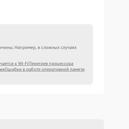
ричины. Например, в сложных случаях
ается к Wi-Fi
Перегрев процессора
ния
Ошибки в работе оперативной памяти