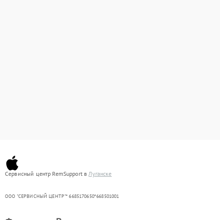
Сервисный центр RemSupport в
Луганске
ООО "СЕРВИСНЫЙ ЦЕНТР"* 6685170650*668501001