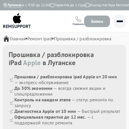
Ежедневно с 9:00 до 21:00
Луганск
Гарантия до 1 года
Выезд мастера бесплатно
Заявка
Позвонить
REMSUPPORT
Главная
Ремонт ipad
Прошивка / разблокировка
Прошивка / разблокировка
iPad
Apple
в Луганске
Прошивка / разблокировка ipad Apple от 20 мин
— экспресс-обслуживание
До 30% экономии
— всегда свежие акции и
спецпредложения
Контроль на каждом этапе
— статус ремонта по
запросу
Диагностика Apple от 10 мин
— быстрый результат
Официальная гарантия до 12 мес.
— с
поддержкой после ремонта