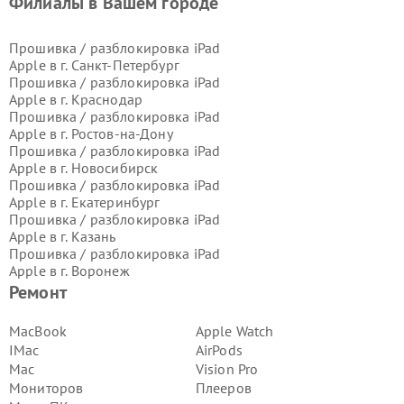
Филиалы в Вашем городе
Прошивка / разблокировка iPad
Apple в г.
Санкт-Петербург
Прошивка / разблокировка iPad
Apple в г.
Краснодар
Прошивка / разблокировка iPad
Apple в г.
Ростов-на-Дону
Прошивка / разблокировка iPad
Apple в г.
Новосибирск
Прошивка / разблокировка iPad
Apple в г.
Екатеринбург
Прошивка / разблокировка iPad
Apple в г.
Казань
Прошивка / разблокировка iPad
Apple в г.
Воронеж
Прошивка / разблокировка iPad
Ремонт
Apple в г.
Волгоград
Прошивка / разблокировка iPad
MacBook
Apple Watch
Apple в г.
Самара
IMac
AirPods
Прошивка / разблокировка iPad
Mac
Vision Pro
Apple в г.
Пермь
Мониторов
Плееров
Прошивка / разблокировка iPad