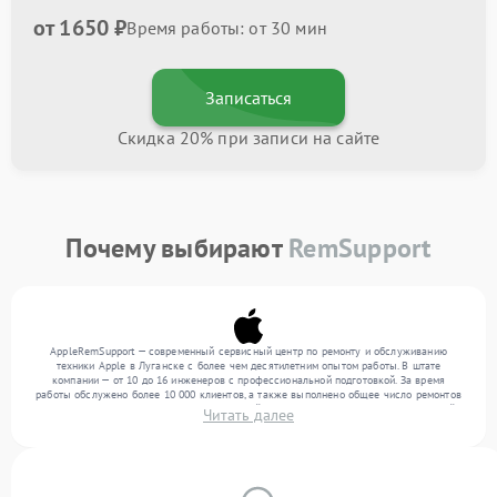
от 1650 ₽
Время работы: от 30 мин
Записаться
Скидка 20% при записи на сайте
Почему выбирают
RemSupport
AppleRemSupport — современный сервисный центр по ремонту и обслуживанию
техники Apple в Луганске с более чем десятилетним опытом работы. В штате
компании — от 10 до 16 инженеров с профессиональной подготовкой. За время
работы обслужено более 10 000 клиентов, а также выполнено общее число ремонтов
превысило 12 000. Ежемесячно в сервисный центр поступает более 300 обращений,
Читать далее
включая , , . Мы устраняем поломки любой сложности и поддерживаем высокий
стандарт качества благодаря опыту команды.