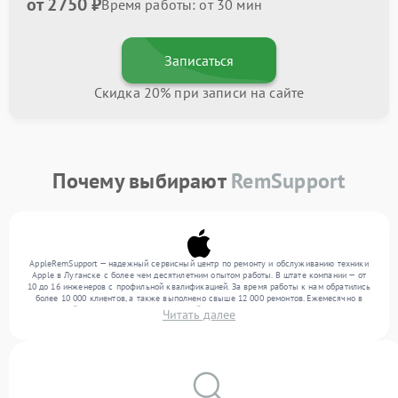
от 2750 ₽
Время работы: от 30 мин
Записаться
Скидка 20% при записи на сайте
Почему выбирают
RemSupport
AppleRemSupport — надежный сервисный центр по ремонту и обслуживанию техники
Apple в Луганске с более чем десятилетним опытом работы. В штате компании — от
10 до 16 инженеров с профильной квалификацией. За время работы к нам обратились
более 10 000 клиентов, а также выполнено свыше 12 000 ремонтов. Ежемесячно в
сервисный центр поступает от 300 устройств, включая , , . Мы работаем с широким
Читать далее
спектром неисправностей и обеспечиваем надежный результат благодаря опыту
команды.