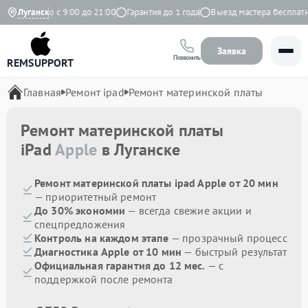
Ежедневно с 9:00 до 21:00
Луганск
Гарантия до 1 года
Выезд мастера бесплатно
Заявка
Позвонить
REMSUPPORT
Главная
Ремонт ipad
Ремонт материнской платы
Ремонт материнской платы
iPad
Apple
в Луганске
Ремонт материнской платы ipad Apple от 20 мин
— приоритетный ремонт
До 30% экономии
— всегда свежие акции и
спецпредложения
Контроль на каждом этапе
— прозрачный процесс
Диагностика Apple от 10 мин
— быстрый результат
Официальная гарантия до 12 мес.
— с
поддержкой после ремонта