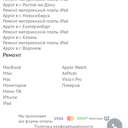
Apple в г.
Ростов-на-Дону
Ремонт материнской платы iPad
Apple в г.
Новосибирск
Ремонт материнской платы iPad
Apple в г.
Екатеринбург
Ремонт материнской платы iPad
Apple в г.
Казань
Ремонт материнской платы iPad
Apple в г.
Воронеж
Ремонт материнской платы iPad
Ремонт
Apple в г.
Волгоград
Ремонт материнской платы iPad
MacBook
Apple Watch
Apple в г.
Самара
IMac
AirPods
Ремонт материнской платы iPad
Mac
Vision Pro
Apple в г.
Пермь
Мониторов
Плееров
Ремонт материнской платы iPad
Мини ПК
Apple в г.
Красноярск
Ремонт материнской платы iPad
IPhone
Apple в г.
Ижевск
IPad
Ремонт материнской платы iPad
Apple в г.
Челябинск
Мы принимаем
Ремонт материнской платы iPad
все формы оплаты
Apple в г.
Тюмень
Политика конфиденциальности