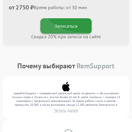
от 2750 ₽
Время работы: от 30 мин
Записаться
Скидка 20% при записи на сайте
Почему выбирают
RemSupport
AppleRemSupport — проверенный сервисный центр по ремонту и обслуживанию
техники Apple в Луганске с опытом более 10 лет. В штате компании — порядка 18
инженеров с профильной квалификацией. За время работы число клиентов
превысило 10 000, а также выполнено свыше 12 000 ремонтов. Ежемесячно в
сервисный центр поступает более 300 обращений, включая , , . Мы устраняем поломки
Читать далее
любой сложности и поддерживаем высокий стандарт качества благодаря
квалификации мастеров.