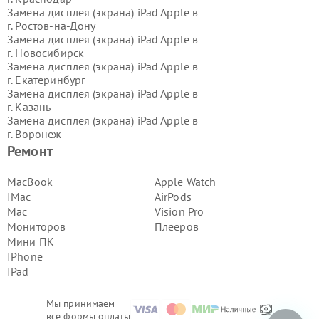
Замена дисплея (экрана) iPad Apple в
г.
Ростов-на-Дону
Замена дисплея (экрана) iPad Apple в
г.
Новосибирск
Замена дисплея (экрана) iPad Apple в
г.
Екатеринбург
Замена дисплея (экрана) iPad Apple в
г.
Казань
Замена дисплея (экрана) iPad Apple в
г.
Воронеж
Замена дисплея (экрана) iPad Apple в
Ремонт
г.
Волгоград
Замена дисплея (экрана) iPad Apple в
MacBook
Apple Watch
г.
Самара
IMac
AirPods
Замена дисплея (экрана) iPad Apple в
Mac
Vision Pro
г.
Пермь
Мониторов
Плееров
Замена дисплея (экрана) iPad Apple в
Мини ПК
г.
Красноярск
Замена дисплея (экрана) iPad Apple в
IPhone
г.
Ижевск
IPad
Замена дисплея (экрана) iPad Apple в
г.
Челябинск
Мы принимаем
Замена дисплея (экрана) iPad Apple в
все формы оплаты