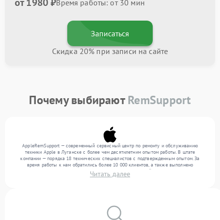
от 1980 ₽
Время работы: от 30 мин
Записаться
Скидка 20% при записи на сайте
Почему выбирают
RemSupport
AppleRemSupport — современный сервисный центр по ремонту и обслуживанию
техники Apple в Луганске с более чем десятилетним опытом работы. В штате
компании — порядка 18 технических специалистов с подтвержденным опытом. За
время работы к нам обратились более 10 000 клиентов, а также выполнено
выполнено более 12 000 ремонтов. Ежемесячно в сервисный центр поступает более
Читать далее
300 устройств, включая , , . Мы устраняем поломки любой сложности и гарантируем
высокое качество обслуживания благодаря использованию современного
оборудования.