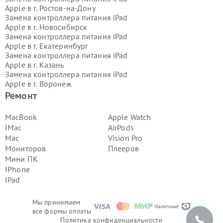
Apple в г.
Ростов-на-Дону
Замена контроллера питания iPad
Apple в г.
Новосибирск
Замена контроллера питания iPad
Apple в г.
Екатеринбург
Замена контроллера питания iPad
Apple в г.
Казань
Замена контроллера питания iPad
Apple в г.
Воронеж
Замена контроллера питания iPad
Ремонт
Apple в г.
Волгоград
Замена контроллера питания iPad
MacBook
Apple Watch
Apple в г.
Самара
IMac
AirPods
Замена контроллера питания iPad
Mac
Vision Pro
Apple в г.
Пермь
Мониторов
Плееров
Замена контроллера питания iPad
Мини ПК
Apple в г.
Красноярск
Замена контроллера питания iPad
IPhone
Apple в г.
Ижевск
IPad
Замена контроллера питания iPad
Apple в г.
Челябинск
Мы принимаем
Замена контроллера питания iPad
все формы оплаты
Apple в г.
Тюмень
Политика конфиденциальности