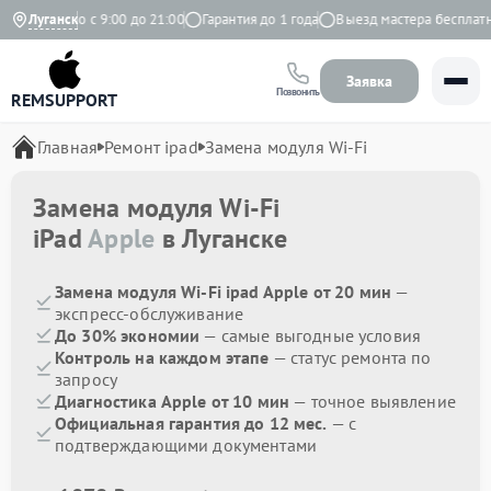
Ежедневно с 9:00 до 21:00
Луганск
Гарантия до 1 года
Выезд мастера бесплатно
Заявка
Позвонить
REMSUPPORT
Главная
Ремонт ipad
Замена модуля Wi-Fi
Замена модуля Wi-Fi
iPad
Apple
в Луганске
Замена модуля Wi-Fi ipad Apple от 20 мин
—
экспресс-обслуживание
До 30% экономии
— самые выгодные условия
Контроль на каждом этапе
— статус ремонта по
запросу
Диагностика Apple от 10 мин
— точное выявление
Официальная гарантия до 12 мес.
— с
подтверждающими документами