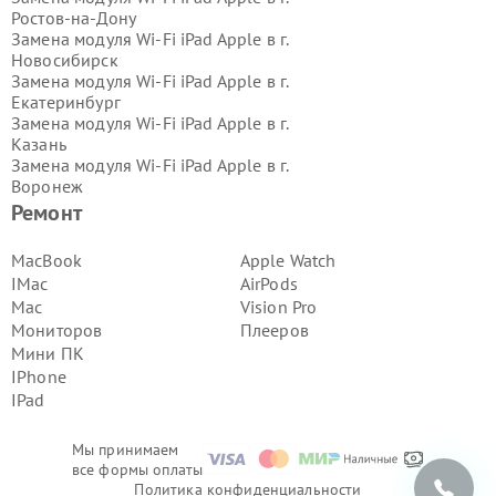
Ростов-на-Дону
Замена модуля Wi-Fi iPad Apple в г.
Новосибирск
Замена модуля Wi-Fi iPad Apple в г.
Екатеринбург
Замена модуля Wi-Fi iPad Apple в г.
Казань
Замена модуля Wi-Fi iPad Apple в г.
Воронеж
Замена модуля Wi-Fi iPad Apple в г.
Ремонт
Волгоград
Замена модуля Wi-Fi iPad Apple в г.
MacBook
Apple Watch
Самара
IMac
AirPods
Замена модуля Wi-Fi iPad Apple в г.
Mac
Vision Pro
Пермь
Мониторов
Плееров
Замена модуля Wi-Fi iPad Apple в г.
Мини ПК
Красноярск
Замена модуля Wi-Fi iPad Apple в г.
IPhone
Ижевск
IPad
Замена модуля Wi-Fi iPad Apple в г.
Челябинск
Мы принимаем
Замена модуля Wi-Fi iPad Apple в г.
все формы оплаты
Тюмень
Политика конфиденциальности