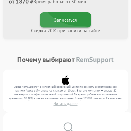
от 1870 ₽
Время работы: от 30 мин
Записаться
Скидка 20% при записи на сайте
Почему выбирают
RemSupport
AppleRemSupport — экспертный сервисный центр по ремонту и обслуживанию
техники Apple в Луганске со стажем от 10 лет. В штате компании — свыше 22
инженеров с профессиональной подготовкой. За время работы число клиентов
превысило 10 000, а также выполнено выполнено более 12 000 ремонтов. Ежемесячно
в сервисный центр поступает более 300 обращений, включая , , . Мы выполняем
Читать далее
ремонт различного уровня сложности и предлагаем стабильный уровень сервиса
благодаря использованию современного оборудования.