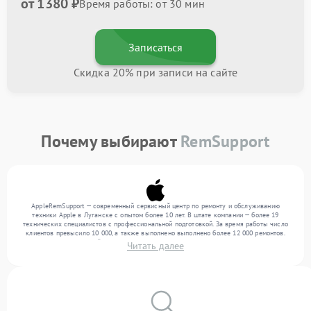
от 1380 ₽
Время работы: от 30 мин
Записаться
Скидка 20% при записи на сайте
Почему выбирают
RemSupport
AppleRemSupport — современный сервисный центр по ремонту и обслуживанию
техники Apple в Луганске с опытом более 10 лет. В штате компании — более 19
технических специалистов с профессиональной подготовкой. За время работы число
клиентов превысило 10 000, а также выполнено выполнено более 12 000 ремонтов.
Ежемесячно в сервисный центр поступает свыше 300 единиц техники, включая , , . Мы
Читать далее
выполняем ремонт различного уровня сложности и предлагаем стабильный уровень
сервиса благодаря использованию современного оборудования.