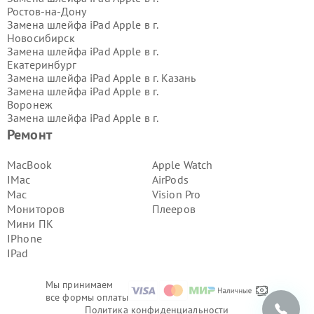
Ростов-на-Дону
Замена шлейфа iPad Apple в г.
Новосибирск
Замена шлейфа iPad Apple в г.
Екатеринбург
Замена шлейфа iPad Apple в г.
Казань
Замена шлейфа iPad Apple в г.
Воронеж
Замена шлейфа iPad Apple в г.
Волгоград
Ремонт
Замена шлейфа iPad Apple в г.
Самара
MacBook
Apple Watch
Замена шлейфа iPad Apple в г.
Пермь
IMac
AirPods
Замена шлейфа iPad Apple в г.
Mac
Vision Pro
Красноярск
Мониторов
Плееров
Замена шлейфа iPad Apple в г.
Мини ПК
Ижевск
Замена шлейфа iPad Apple в г.
IPhone
Челябинск
IPad
Замена шлейфа iPad Apple в г.
Тюмень
Мы принимаем
Замена шлейфа iPad Apple в г.
Уфа
все формы оплаты
Замена шлейфа iPad Apple в г.
Омск
Политика конфиденциальности