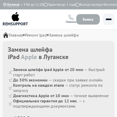
Ежедневно с 9:00 до 21:00
Луганск
Гарантия до 1 года
Выезд мастера бесплатно
Заявка
Позвонить
REMSUPPORT
Главная
Ремонт ipad
Замена шлейфа
Замена шлейфа
iPad
Apple
в Луганске
Замена шлейфа ipad Apple от 20 мин
— быстрый
старт работ
До 30% экономии
— скидки при заявке онлайн
Контроль на каждом этапе
— статус ремонта по
запросу
Диагностика Apple от 10 мин
— точное выявление
Официальная гарантия до 12 мес.
— с
подтверждающими документами