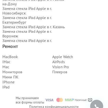
на-Дону
Замена стекла iPad Apple в г.
Новосибирск
Замена стекла iPad Apple в г.
Екатеринбург
Замена стекла iPad Apple в г.
Казань
Замена стекла iPad Apple в г.
Воронеж
Замена стекла iPad Apple в г.
Волгоград
Ремонт
Замена стекла iPad Apple в г.
Самара
Замена стекла iPad Apple в г.
Пермь
MacBook
Apple Watch
Замена стекла iPad Apple в г.
IMac
AirPods
Красноярск
Mac
Vision Pro
Замена стекла iPad Apple в г.
Ижевск
Мониторов
Плееров
Замена стекла iPad Apple в г.
Мини ПК
Челябинск
Замена стекла iPad Apple в г.
Тюмень
IPhone
Замена стекла iPad Apple в г.
Уфа
IPad
Замена стекла iPad Apple в г.
Омск
Замена стекла iPad Apple в г.
Иркутск
Мы принимаем
Замена стекла iPad Apple в г.
все формы оплаты
Ярославль
Политика конфиденциальности