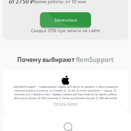
от 2750 ₽
Время работы: от 30 мин
Записаться
Скидка 20% при записи на сайте
Почему выбирают
RemSupport
AppleRemSupport — современный сервисный центр по ремонту и обслуживанию
техники Apple в Луганске со стажем от 10 лет. В штате компании — свыше 22
технических специалистов с профессиональной подготовкой. За время работы
обслужено более 10 000 клиентов, а также выполнено свыше 12 000 ремонтов.
Ежемесячно в сервисный центр поступает от 300 устройств, включая , , . Мы
Читать далее
выполняем ремонт различного уровня сложности и гарантируем высокое качество
обслуживания благодаря отлаженным процессам ремонта.