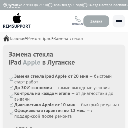
Ежедневно с 9:00 до 21:00
Луганск
Гарантия до 1 года
Выезд мастера бесплатно
Заявка
Позвонить
REMSUPPORT
Главная
Ремонт ipad
Замена стекла
Замена стекла
iPad
Apple
в Луганске
Замена стекла ipad Apple от 20 мин
— быстрый
старт работ
До 30% экономии
— самые выгодные условия
Контроль на каждом этапе
— от диагностики до
выдачи
Диагностика Apple от 10 мин
— быстрый результат
Официальная гарантия до 12 мес.
— с
поддержкой после ремонта