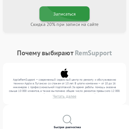
Записаться
Скидка 20% при записи на сайте
Почему выбирают
RemSupport
AppleRemSupport — современный сервисный центр по ремонту и обслуживанию
техники Apple в Луганске со стажем от 10 лет. В штате компании — от 10 до 16
инженеров с профессиональной подготовкой. За время работы помощь оказана
свыше 10 000 клиентов, а также выполнено общее число ремонтов превысило 12 000.
Ежемесячно в сервисный центр поступает более 300 обращений, включая , , . Мы
Читать далее
устраняем поломки любой сложности и поддерживаем высокий стандарт качества
благодаря отлаженным процессам ремонта.
Быстрая диагностика