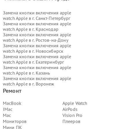
Замена кнопки включения apple
watch Apple в г.
Санкт-Петербург
Замена кнопки включения apple
watch Apple в г.
Краснодар
Замена кнопки включения apple
watch Apple в г.
Ростов-на-Дону
Замена кнопки включения apple
watch Apple в г.
Новосибирск
Замена кнопки включения apple
watch Apple в г.
Екатеринбург
Замена кнопки включения apple
watch Apple в г.
Казань
Замена кнопки включения apple
watch Apple в г.
Воронеж
Замена кнопки включения apple
Ремонт
watch Apple в г.
Волгоград
Замена кнопки включения apple
MacBook
Apple Watch
watch Apple в г.
Самара
IMac
AirPods
Замена кнопки включения apple
Mac
Vision Pro
watch Apple в г.
Пермь
Мониторов
Плееров
Замена кнопки включения apple
Мини ПК
watch Apple в г.
Красноярск