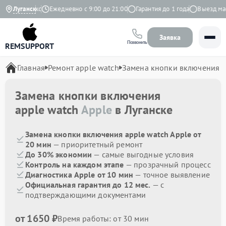
.9 на Яндекс
Луганск
Ежедневно с 9:00 до 21:00
Гарантия до 1 года
Выезд маст
Заявка
Позвонить
REMSUPPORT
Главная
Ремонт apple watch
Замена кнопки включения
Замена кнопки включения
apple watch
Apple
в Луганске
Замена кнопки включения apple watch Apple от
20 мин
— приоритетный ремонт
До 30% экономии
— самые выгодные условия
Контроль на каждом этапе
— прозрачный процесс
Диагностика Apple от 10 мин
— точное выявление
Официальная гарантия до 12 мес.
— с
подтверждающими документами
от 1650 ₽
Время работы: от 30 мин