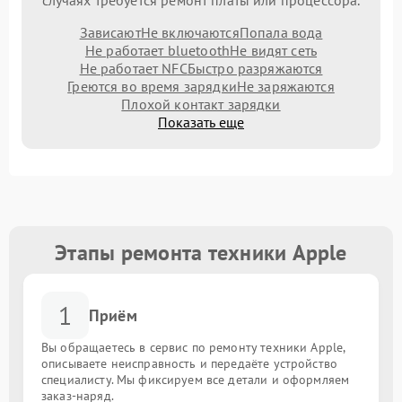
случаях требуется ремонт платы или процессора.
Зависают
Не включаются
Попала вода
Не работает bluetooth
Не видят сеть
Не работает NFC
Быстро разряжаются
Греются во время зарядки
Не заряжаются
Плохой контакт зарядки
Показать еще
Этапы ремонта техники Apple
1
Приём
Вы обращаетесь в сервис по ремонту техники Apple,
описываете неисправность и передаёте устройство
специалисту. Мы фиксируем все детали и оформляем
заказ-наряд.