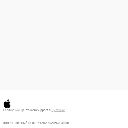
Сервисный центр RemSupport в
Луганске
ООО "СЕРВИСНЫЙ ЦЕНТР"* 6685170650*668501001