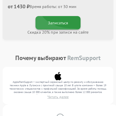
от 1430 ₽
Время работы: от 30 мин
Записаться
Скидка 20% при записи на сайте
Почему выбирают
RemSupport
AppleRemSupport — экспертный сервисный центр по ремонту и обслуживанию
техники Apple в Луганске с практикой свыше 10 лет. В штате компании — более 19
технических специалистов с профильной квалификацией. За время работы помощь
оказана свыше 10 000 клиентов, а также выполнено более 12 000 ремонтов.
Ежемесячно в сервисный центр поступает свыше 300 единиц техники, включая , , . Мы
Читать далее
работаем с широким спектром неисправностей и обеспечиваем надежный результат
благодаря квалификации мастеров.