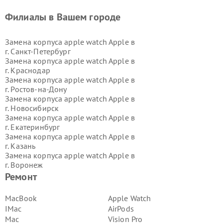
Филиалы в Вашем городе
Замена корпуса apple watch Apple в
г.
Санкт-Петербург
Замена корпуса apple watch Apple в
г.
Краснодар
Замена корпуса apple watch Apple в
г.
Ростов-на-Дону
Замена корпуса apple watch Apple в
г.
Новосибирск
Замена корпуса apple watch Apple в
г.
Екатеринбург
Замена корпуса apple watch Apple в
г.
Казань
Замена корпуса apple watch Apple в
г.
Воронеж
Замена корпуса apple watch Apple в
Ремонт
г.
Волгоград
Замена корпуса apple watch Apple в
MacBook
Apple Watch
г.
Самара
IMac
AirPods
Замена корпуса apple watch Apple в
Mac
Vision Pro
г.
Пермь