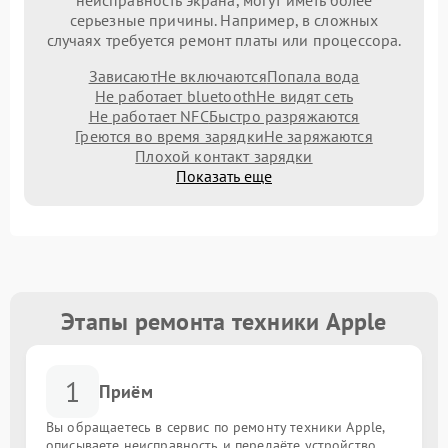
неисправность экрана, могут иметь более
серьезные причины. Например, в сложных
случаях требуется ремонт платы или процессора.
Зависают
Не включаются
Попала вода
Не работает bluetooth
Не видят сеть
Не работает NFC
Быстро разряжаются
Греются во время зарядки
Не заряжаются
Плохой контакт зарядки
Показать еще
Этапы ремонта техники Apple
1
Приём
Вы обращаетесь в сервис по ремонту техники Apple,
описываете неисправность и передаёте устройство