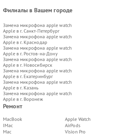
Филиалы в Вашем городе
Замена микрофона apple watch
Apple в г.
Санкт-Петербург
Замена микрофона apple watch
Apple в г.
Краснодар
Замена микрофона apple watch
Apple в г.
Ростов-на-Дону
Замена микрофона apple watch
Apple в г.
Новосибирск
Замена микрофона apple watch
Apple в г.
Екатеринбург
Замена микрофона apple watch
Apple в г.
Казань
Замена микрофона apple watch
Apple в г.
Воронеж
Замена микрофона apple watch
Ремонт
Apple в г.
Волгоград
Замена микрофона apple watch
MacBook
Apple Watch
Apple в г.
Самара
IMac
AirPods
Замена микрофона apple watch
Mac
Vision Pro
Apple в г.
Пермь