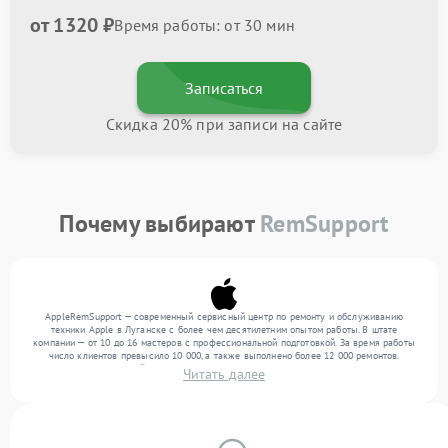
от 1320 ₽
Время работы: от 30 мин
Записаться
Скидка 20% при записи на сайте
Почему выбирают
RemSupport
AppleRemSupport — современный сервисный центр по ремонту и обслуживанию
техники Apple в Луганске с более чем десятилетним опытом работы. В штате
компании — от 10 до 16 мастеров с профессиональной подготовкой. За время работы
число клиентов превысило 10 000, а также выполнено более 12 000 ремонтов.
Ежемесячно в сервисный центр поступает свыше 300 единиц техники, включая , , . Мы
Читать далее
устраняем поломки любой сложности и обеспечиваем надежный результат благодаря
квалификации мастеров.