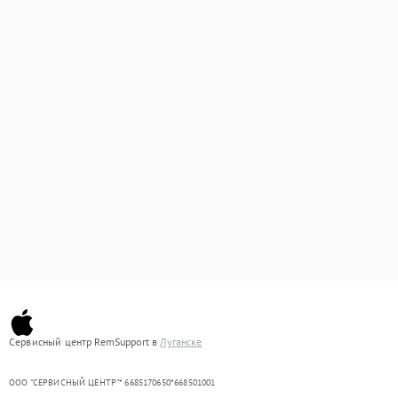
Сервисный центр RemSupport в
Луганске
ООО "СЕРВИСНЫЙ ЦЕНТР"* 6685170650*668501001