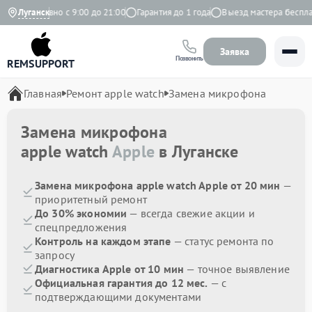
Ежедневно с 9:00 до 21:00
Луганск
Гарантия до 1 года
Выезд мастера бесплатн
Заявка
Позвонить
REMSUPPORT
Главная
Ремонт apple watch
Замена микрофона
Замена микрофона
apple watch
Apple
в Луганске
Замена микрофона apple watch Apple от 20 мин
—
приоритетный ремонт
До 30% экономии
— всегда свежие акции и
спецпредложения
Контроль на каждом этапе
— статус ремонта по
запросу
Диагностика Apple от 10 мин
— точное выявление
Официальная гарантия до 12 мес.
— с
подтверждающими документами