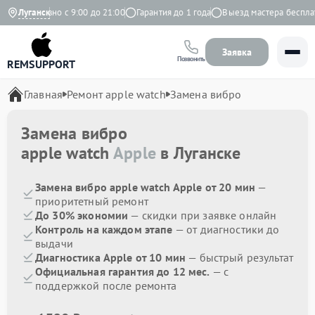
Ежедневно с 9:00 до 21:00
Луганск
Гарантия до 1 года
Выезд мастера бесплатн
Заявка
Позвонить
REMSUPPORT
Главная
Ремонт apple watch
Замена вибро
Замена вибро
apple watch
Apple
в Луганске
Замена вибро apple watch Apple от 20 мин
—
приоритетный ремонт
До 30% экономии
— скидки при заявке онлайн
Контроль на каждом этапе
— от диагностики до
выдачи
Диагностика Apple от 10 мин
— быстрый результат
Официальная гарантия до 12 мес.
— с
поддержкой после ремонта