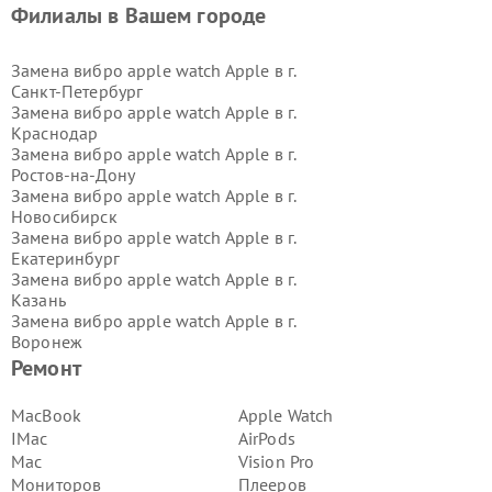
Филиалы в Вашем городе
Замена вибро apple watch Apple в г.
Санкт-Петербург
Замена вибро apple watch Apple в г.
Краснодар
Замена вибро apple watch Apple в г.
Ростов-на-Дону
Замена вибро apple watch Apple в г.
Новосибирск
Замена вибро apple watch Apple в г.
Екатеринбург
Замена вибро apple watch Apple в г.
Казань
Замена вибро apple watch Apple в г.
Воронеж
Замена вибро apple watch Apple в г.
Ремонт
Волгоград
Замена вибро apple watch Apple в г.
MacBook
Apple Watch
Самара
IMac
AirPods
Замена вибро apple watch Apple в г.
Mac
Vision Pro
Пермь
Мониторов
Плееров
Замена вибро apple watch Apple в г.