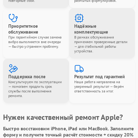
повторные сбои.
размытых формулировок.
Приоритетное
Надёжные
обслуживание
комплектующие
При гарантийном случае замена
В рамках обслуживания
вибро выполняется вне очереди
применяем проверенные детали
— быстро устраняем проблему.
— для стабильной работы
устройства.
Поддержка после
Результат под гарантией
Консультируем по эксплуатации
Наша работа направлена на
— помогаем продлить срок
уверенный результат — берём
службы после выполнения
ответственность за итог.
ремонта.
Нужен качественный ремонт Apple?
Быстро восстановим iPhone, iPad или MacBook.
Заполните
форму
и получите точный расчёт стоимости +
скидку 20%