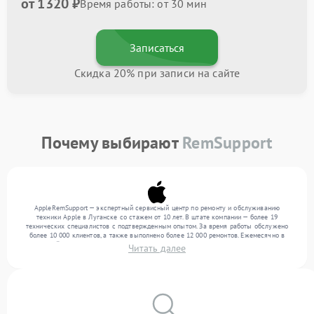
от 1320 ₽
Время работы: от 30 мин
Записаться
Скидка 20% при записи на сайте
Почему выбирают
RemSupport
AppleRemSupport — экспертный сервисный центр по ремонту и обслуживанию
техники Apple в Луганске со стажем от 10 лет. В штате компании — более 19
технических специалистов с подтвержденным опытом. За время работы обслужено
более 10 000 клиентов, а также выполнено более 12 000 ремонтов. Ежемесячно в
сервисный центр поступает свыше 300 единиц техники, включая , , . Мы беремся за
Читать далее
задачи любой сложности и гарантируем высокое качество обслуживания благодаря
квалификации мастеров.