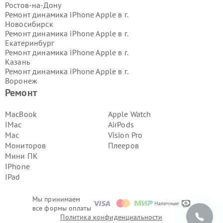
Ростов-на-Дону
Ремонт динамика iPhone Apple в г.
Новосибирск
Ремонт динамика iPhone Apple в г.
Екатеринбург
Ремонт динамика iPhone Apple в г.
Казань
Ремонт динамика iPhone Apple в г.
Воронеж
Ремонт динамика iPhone Apple в г.
Ремонт
Волгоград
Ремонт динамика iPhone Apple в г.
MacBook
Apple Watch
Самара
IMac
AirPods
Ремонт динамика iPhone Apple в г.
Mac
Vision Pro
Пермь
Мониторов
Плееров
Ремонт динамика iPhone Apple в г.
Мини ПК
Красноярск
Ремонт динамика iPhone Apple в г.
IPhone
Ижевск
IPad
Ремонт динамика iPhone Apple в г.
Челябинск
Мы принимаем
Ремонт динамика iPhone Apple в г.
все формы оплаты
Тюмень
Политика конфиденциальности
Ремонт динамика iPhone Apple в г.