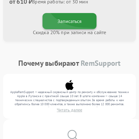
от 610 ₽
Время работы: от 30 мин
Записаться
Скидка 20% при записи на сайте
Почему выбирают
RemSupport
AppleRemSupport — надежный сервисный центр по ремонту и обслуживанию техники
Apple в Луганске с практикой свыше 10 лет. В штате компании — свыше 14
технических специалистов с подтвержденным опытом. За время работы к нам
обратились более 10 000 клиентов, а также выполнено более 12 000 ремонтов.
Ежемесячно в сервисный центр поступает более 300 устройств, включая , , . Мы
Читать далее
работаем с широким спектром неисправностей и предлагаем стабильный уровень
сервиса благодаря опыту команды.