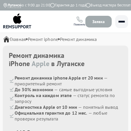
Ежедневно с 9:00 до 21:00
Луганск
Гарантия до 1 года
Выезд мастера бесплатно
Заявка
Позвонить
REMSUPPORT
Главная
Ремонт iphone
Ремонт динамика
Ремонт динамика
iPhone
Apple
в Луганске
Ремонт динамика iphone Apple от 20 мин
—
приоритетный ремонт
До 30% экономии
— самые выгодные условия
Контроль на каждом этапе
— статус ремонта по
запросу
Диагностика Apple от 10 мин
— понятный вывод
Официальная гарантия до 12 мес.
— любые
проверки результата