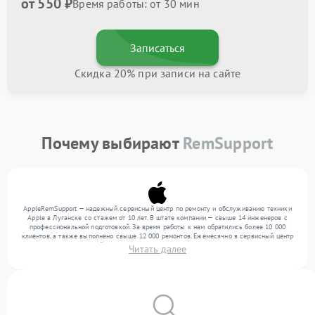
от 550 ₽
Время работы: от 30 мин
Записаться
Скидка 20% при записи на сайте
Почему выбирают
RemSupport
AppleRemSupport — надежный сервисный центр по ремонту и обслуживанию техники
Apple в Луганске со стажем от 10 лет. В штате компании — свыше 14 инженеров с
профессиональной подготовкой. За время работы к нам обратились более 10 000
клиентов, а также выполнено свыше 12 000 ремонтов. Ежемесячно в сервисный центр
поступает от 300 устройств, включая , , . Мы выполняем ремонт различного уровня
Читать далее
сложности и поддерживаем высокий стандарт качества благодаря использованию
современного оборудования.