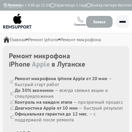
Ежедневно с 9:00 до 21:00
Луганск
Гарантия до 1 года
Выезд мастера бесплатно
Заявка
Позвонить
REMSUPPORT
Главная
Ремонт iphone
Ремонт микрофона
Ремонт микрофона
iPhone
Apple
в Луганске
Ремонт микрофона iphone Apple от 20 мин
—
быстрый старт работ
До 30% экономии
— всегда свежие акции и
спецпредложения
Контроль на каждом этапе
— прозрачный процесс
Диагностика Apple от 10 мин
— быстрый результат
Официальная гарантия до 12 мес.
— с
поддержкой после ремонта