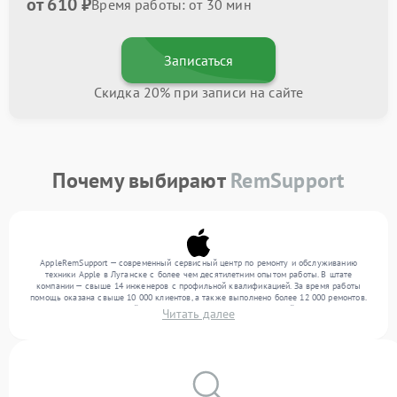
от 610 ₽
Время работы: от 30 мин
Записаться
Скидка 20% при записи на сайте
Почему выбирают
RemSupport
AppleRemSupport — современный сервисный центр по ремонту и обслуживанию
техники Apple в Луганске с более чем десятилетним опытом работы. В штате
компании — свыше 14 инженеров с профильной квалификацией. За время работы
помощь оказана свыше 10 000 клиентов, а также выполнено более 12 000 ремонтов.
Ежемесячно в сервисный центр поступает более 300 обращений, включая , , . Мы
Читать далее
устраняем поломки любой сложности и гарантируем высокое качество обслуживания
благодаря опыту команды.