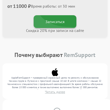
от 11000 ₽
Время работы: от 30 мин
Записаться
Скидка 20% при записи на сайте
Почему выбирают
RemSupport
AppleRemSupport — проверенный сервисный центр по ремонту и обслуживанию
техники Apple в Луганске с практикой свыше 10 лет. В штате компании — свыше 22
технических специалистов с профильной квалификацией. За время работы обслужено
более 10 000 клиентов, а также выполнено выполнено более 12 000 ремонтов.
Ежемесячно в сервисный центр поступает более 300 обращений, включая , , . Мы
Читать далее
беремся за задачи любой сложности и поддерживаем высокий стандарт качества
благодаря опыту команды.