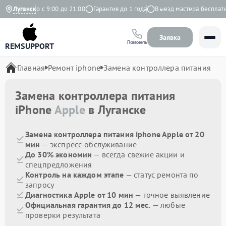
Ежедневно с 9:00 до 21:00
Луганск
Гарантия до 1 года
Выезд мастера бесплатно
Заявка
Позвонить
REMSUPPORT
Главная
Ремонт iphone
Замена контроллера питания
Замена контроллера питания
iPhone
Apple
в Луганске
Замена контроллера питания iphone Apple от 20
мин
— экспресс-обслуживание
До 30% экономии
— всегда свежие акции и
спецпредложения
Контроль на каждом этапе
— статус ремонта по
запросу
Диагностика Apple от 10 мин
— точное выявление
Официальная гарантия до 12 мес.
— любые
проверки результата