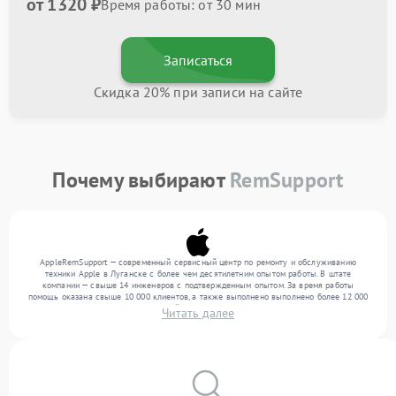
от 1320 ₽
Время работы: от 30 мин
Записаться
Скидка 20% при записи на сайте
Почему выбирают
RemSupport
AppleRemSupport — современный сервисный центр по ремонту и обслуживанию
техники Apple в Луганске с более чем десятилетним опытом работы. В штате
компании — свыше 14 инженеров с подтвержденным опытом. За время работы
помощь оказана свыше 10 000 клиентов, а также выполнено выполнено более 12 000
ремонтов. Ежемесячно в сервисный центр поступает свыше 300 единиц техники,
Читать далее
включая , , . Мы беремся за задачи любой сложности и предлагаем стабильный
уровень сервиса благодаря квалификации мастеров.