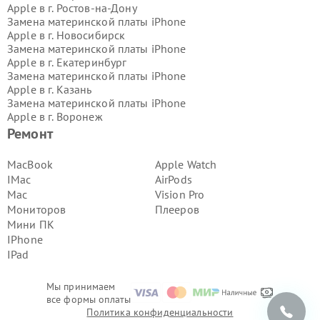
Apple в г.
Ростов-на-Дону
Замена материнской платы iPhone
Apple в г.
Новосибирск
Замена материнской платы iPhone
Apple в г.
Екатеринбург
Замена материнской платы iPhone
Apple в г.
Казань
Замена материнской платы iPhone
Apple в г.
Воронеж
Замена материнской платы iPhone
Ремонт
Apple в г.
Волгоград
Замена материнской платы iPhone
MacBook
Apple Watch
Apple в г.
Самара
IMac
AirPods
Замена материнской платы iPhone
Mac
Vision Pro
Apple в г.
Пермь
Мониторов
Плееров
Замена материнской платы iPhone
Мини ПК
Apple в г.
Красноярск
Замена материнской платы iPhone
IPhone
Apple в г.
Ижевск
IPad
Замена материнской платы iPhone
Apple в г.
Челябинск
Мы принимаем
Замена материнской платы iPhone
все формы оплаты
Apple в г.
Тюмень
Политика конфиденциальности