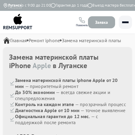
Ежедневно с 9:00 до 21:00
Луганск
Гарантия до 1 года
Выезд мастера бесплатно
Заявка
Позвонить
REMSUPPORT
Главная
Ремонт iphone
Замена материнской платы
Замена материнской платы
iPhone
Apple
в Луганске
Замена материнской платы iphone Apple от 20
мин
— приоритетный ремонт
До 30% экономии
— всегда свежие акции и
спецпредложения
Контроль на каждом этапе
— прозрачный процесс
Диагностика Apple от 10 мин
— точное выявление
Официальная гарантия до 12 мес.
— с
поддержкой после ремонта