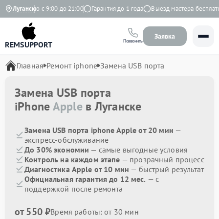
Ежедневно с 9:00 до 21:00
Луганск
Гарантия до 1 года
Выезд мастера бесплатно
Заявка
Позвонить
REMSUPPORT
Главная
Ремонт iphone
Замена USB порта
Замена USB порта
iPhone
Apple
в Луганске
Замена USB порта iphone Apple от 20 мин
—
экспресс-обслуживание
До 30% экономии
— самые выгодные условия
Контроль на каждом этапе
— прозрачный процесс
Диагностика Apple от 10 мин
— быстрый результат
Официальная гарантия до 12 мес.
— с
поддержкой после ремонта
от 550 ₽
Время работы: от 30 мин