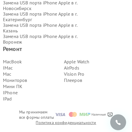
Замена USB порта iPhone Apple в г.
Новосибирск
Замена USB порта iPhone Apple в г.
Екатеринбург
Замена USB порта iPhone Apple в г.
Казань
Замена USB порта iPhone Apple в г.
Воронеж
Замена USB порта iPhone Apple в г.
Ремонт
Волгоград
Замена USB порта iPhone Apple в г.
MacBook
Apple Watch
Самара
IMac
AirPods
Замена USB порта iPhone Apple в г.
Mac
Vision Pro
Пермь
Мониторов
Плееров
Замена USB порта iPhone Apple в г.
Мини ПК
Красноярск
Замена USB порта iPhone Apple в г.
IPhone
Ижевск
IPad
Замена USB порта iPhone Apple в г.
Челябинск
Мы принимаем
Замена USB порта iPhone Apple в г.
все формы оплаты
Тюмень
Политика конфиденциальности
Замена USB порта iPhone Apple в г.
Уфа