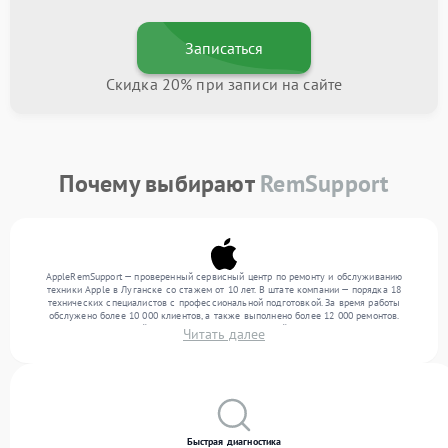
Записаться
Скидка 20% при записи на сайте
Почему выбирают
RemSupport
AppleRemSupport — проверенный сервисный центр по ремонту и обслуживанию
техники Apple в Луганске со стажем от 10 лет. В штате компании — порядка 18
технических специалистов с профессиональной подготовкой. За время работы
обслужено более 10 000 клиентов, а также выполнено более 12 000 ремонтов.
Ежемесячно в сервисный центр поступает от 300 устройств, включая , , . Мы беремся
Читать далее
за задачи любой сложности и поддерживаем высокий стандарт качества благодаря
отлаженным процессам ремонта.
Быстрая диагностика