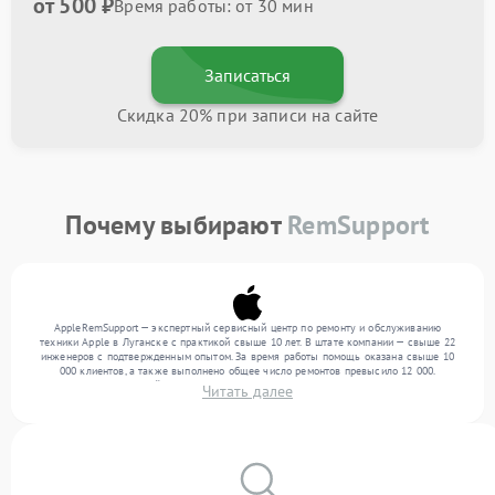
от 500 ₽
Время работы: от 30 мин
Записаться
Скидка 20% при записи на сайте
Почему выбирают
RemSupport
AppleRemSupport — экспертный сервисный центр по ремонту и обслуживанию
техники Apple в Луганске с практикой свыше 10 лет. В штате компании — свыше 22
инженеров с подтвержденным опытом. За время работы помощь оказана свыше 10
000 клиентов, а также выполнено общее число ремонтов превысило 12 000.
Ежемесячно в сервисный центр поступает свыше 300 единиц техники, включая , , . Мы
Читать далее
устраняем поломки любой сложности и поддерживаем высокий стандарт качества
благодаря опыту команды.