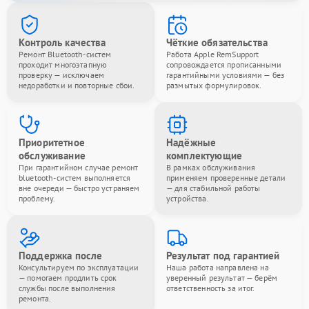
Контроль качества
Чёткие обязательства
Ремонт Bluetooth-систем
Работа Apple RemSupport
проходит многоэтапную
сопровождается прописанными
проверку — исключаем
гарантийными условиями — без
недоработки и повторные сбои.
размытых формулировок.
Приоритетное
Надёжные
обслуживание
комплектующие
При гарантийном случае ремонт
В рамках обслуживания
bluetooth-систем выполняется
применяем проверенные детали
вне очереди — быстро устраняем
— для стабильной работы
проблему.
устройства.
Поддержка после
Результат под гарантией
Консультируем по эксплуатации
Наша работа направлена на
— помогаем продлить срок
уверенный результат — берём
службы после выполнения
ответственность за итог.
ремонта.