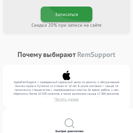
Записаться
Скидка 20% при записи на сайте
Почему выбирают
RemSupport
AppleRemSupport — проверенный сервисный центр по ремонту и обслуживанию
техники Apple в Луганске со стажем от 10 лет. В штате компании — свыше 14
технических специалистов с подтвержденным опытом. За время работы к нам
обратились более 10 000 клиентов, а также выполнено свыше 12 000 ремонтов.
Ежемесячно в сервисный центр поступает более 300 обращений, включая , , . Мы
Читать далее
устраняем поломки любой сложности и гарантируем высокое качество обслуживания
благодаря отлаженным процессам ремонта.
Быстрая диагностика