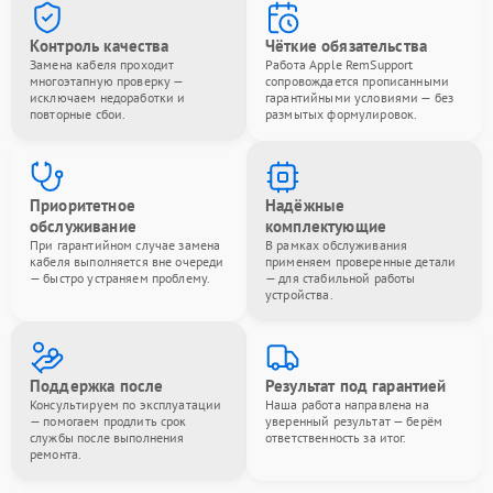
Контроль качества
Чёткие обязательства
Замена кабеля проходит
Работа Apple RemSupport
многоэтапную проверку —
сопровождается прописанными
исключаем недоработки и
гарантийными условиями — без
повторные сбои.
размытых формулировок.
Приоритетное
Надёжные
обслуживание
комплектующие
При гарантийном случае замена
В рамках обслуживания
кабеля выполняется вне очереди
применяем проверенные детали
— быстро устраняем проблему.
— для стабильной работы
устройства.
Поддержка после
Результат под гарантией
Консультируем по эксплуатации
Наша работа направлена на
— помогаем продлить срок
уверенный результат — берём
службы после выполнения
ответственность за итог.
ремонта.