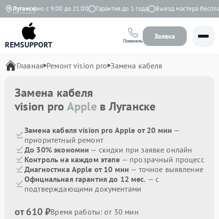
Ежедневно с 9:00 до 21:00
Луганск
Гарантия до 1 года
Выезд мастера бесплатн
Заявка
Позвонить
REMSUPPORT
Главная
Ремонт vision pro
Замена кабеля
Замена кабеля
vision pro
Apple
в Луганске
Замена кабеля vision pro Apple от 20 мин
—
приоритетный ремонт
До 30% экономии
— скидки при заявке онлайн
Контроль на каждом этапе
— прозрачный процесс
Диагностика Apple от 10 мин
— точное выявление
Официальная гарантия до 12 мес.
— с
подтверждающими документами
от 610 ₽
Время работы: от 30 мин